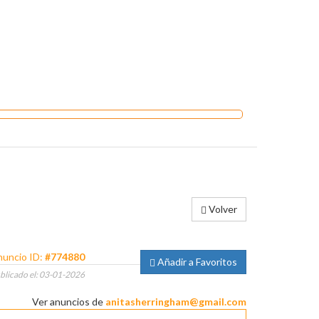
Volver
uncio ID:
#774880
Añadir a Favoritos
blicado el: 03-01-2026
Ver anuncios de
anitasherringham@gmail.com