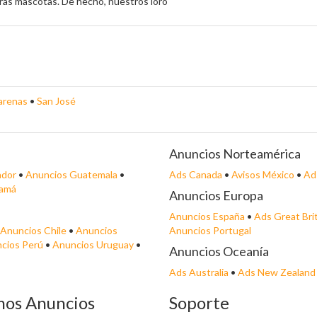
ras mascotas. De hecho, nuestros loro
arenas
•
San José
Anuncios Norteamérica
ador
•
Anuncios Guatemala
•
Ads Canada
•
Avisos México
•
Ad
namá
Anuncios Europa
Anuncios España
•
Ads Great Bri
Anuncios Chile
•
Anuncios
Anuncios Portugal
cios Perú
•
Anuncios Uruguay
•
Anuncios Oceanía
Ads Australia
•
Ads New Zealand
mos Anuncios
Soporte