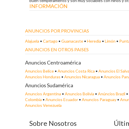
buen temperamento y son muy sociables con niños y ot
INFORMACIÓN
ANUNCIOS POR PROVINCIAS
Alajuela
•
Cartago
•
Guanacaste
•
Heredia
•
Limón
•
Punt
ANUNCIOS EN OTROS PAISES
Anuncios Centroamérica
Anuncios Belice
•
Anuncios Costa Rica
•
Anuncios El Salv
Anuncios Honduras
•
Anuncios Nicaragua
•
Anuncios Pa
Anuncios Sudamérica
Anuncios Argentina
•
Anuncios Bolivia
•
Anúncios Brazil
•
Colombia
•
Anuncios Ecuador
•
Anuncios Paraguay
•
Anun
Anuncios Venezuela
Sobre Nosotros
Últi