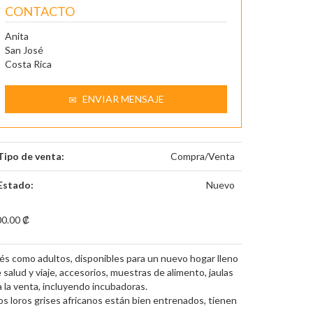
CONTACTO
Anita
San José
Costa Rica
ENVIAR MENSAJE
Tipo de venta:
Compra/Venta
Estado:
Nuevo
0.00 ₡
bés como adultos, disponibles para un nuevo hogar lleno
lud y viaje, accesorios, muestras de alimento, jaulas
a la venta, incluyendo incubadoras.
ros loros grises africanos están bien entrenados, tienen