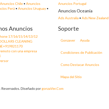
Anuncios Chile
•
Anuncios
Anuncios Portugal
cios Perú
•
Anuncios Uruguay
•
Anuncios Oceanía
Ads Australia
•
Ads New Zealand
mos Anuncios
Soporte
Phone 17/16/15/14/13/12
Gonzaver
Ayuda
DOLLARS CLEANING
E+919821170
 remoto con una empresa
Condiciones de Publicación
i
versor
Como Destacar Anuncios
Mapa del Sitio
s Reservados. Diseñado por
gonzaVer.Com