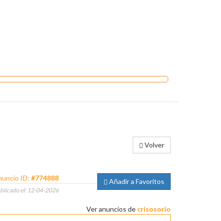
Volver
uncio ID:
#774888
Añadir a Favoritos
blicado el: 12-04-2026
Ver anuncios de
crisosorio