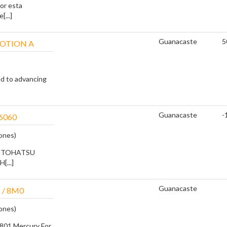
or esta
[...]
Guanacaste
5
MOTION A
d to advancing
Guanacaste
-
6060
ones)
2M TOHATSU
[...]
Guanacaste
 / 8M0
ones)
801 Mercury For