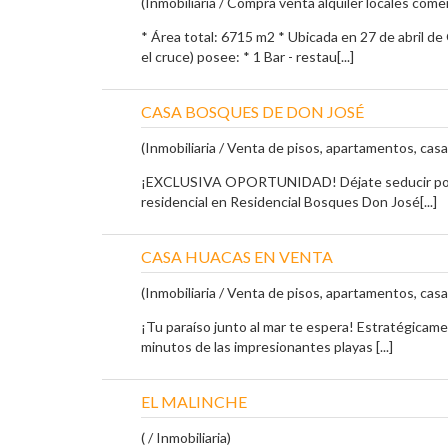
(Inmobiliaria / Compra venta alquiler locales comer
* Área total: 6715 m2 * Ubicada en 27 de abril d
el cruce) posee: * 1 Bar - restau[...]
CASA BOSQUES DE DON JOSÉ
(Inmobiliaria / Venta de pisos, apartamentos, casa
¡EXCLUSIVA OPORTUNIDAD! Déjate seducir por
residencial en Residencial Bosques Don José[...]
CASA HUACAS EN VENTA
(Inmobiliaria / Venta de pisos, apartamentos, casa
¡Tu paraíso junto al mar te espera! Estratégicam
minutos de las impresionantes playas [...]
EL MALINCHE
( / Inmobiliaria)