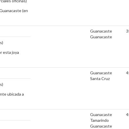
ciales oficinas)
e Guanacaste (en
Guanacaste
3
Guanacaste
s)
 esta joya
Guanacaste
4
Santa Cruz
s)
ente ubicada a
Guanacaste
4
Tamarindo
Guanacaste