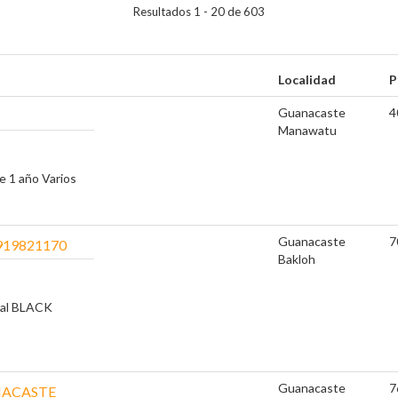
Resultados 1 - 20 de 603
Localidad
P
Guanacaste
4
Manawatu
 1 año Varios
Guanacaste
7
19821170
Bakloh
al BLACK
Guanacaste
7
NACASTE