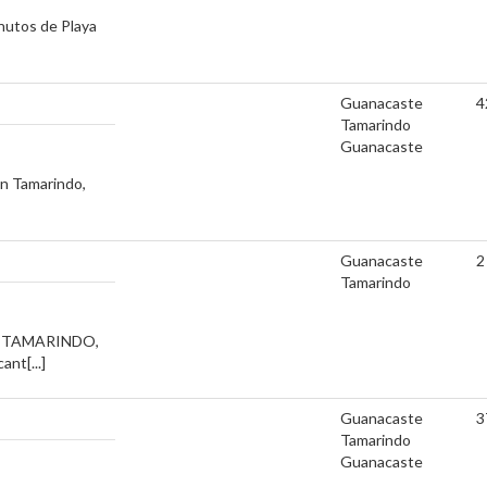
nutos de Playa
Guanacaste
4
Tamarindo
Guanacaste
en Tamarindo,
Guanacaste
2
Tamarindo
N TAMARINDO,
nt[...]
Guanacaste
3
Tamarindo
Guanacaste