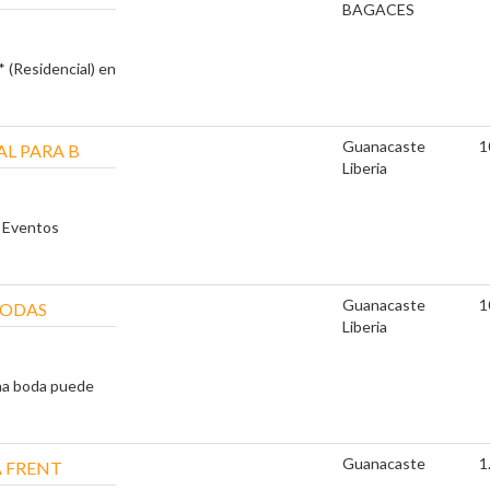
BAGACES
 (Residencial) en
Guanacaste
1
L PARA B
Liberia
y Eventos
Guanacaste
1
BODAS
Liberia
una boda puede
Guanacaste
1
A FRENT