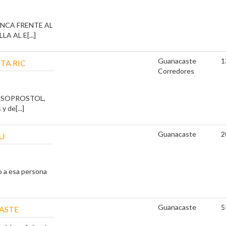
INCA FRENTE AL
 AL E[...]
Guanacaste
1
TA RIC
Corredores
ISOPROSTOL,
 de[...]
Guanacaste
2
U
o a esa persona
Guanacaste
5
ASTE