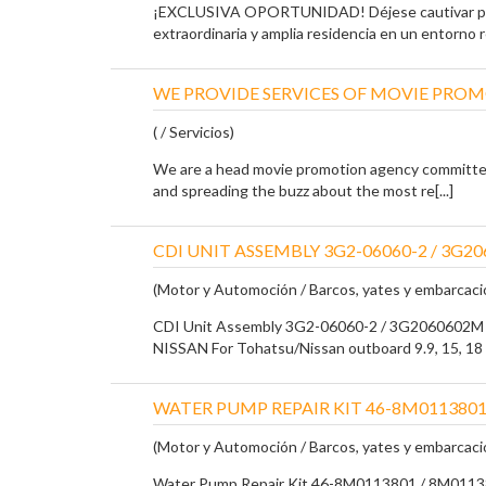
¡EXCLUSIVA OPORTUNIDAD! Déjese cautivar p
extraordinaria y amplia residencia en un entorno re
WE PROVIDE SERVICES OF MOVIE PRO
( / Servicios)
We are a head movie promotion agency committe
and spreading the buzz about the most re[...]
CDI UNIT ASSEMBLY 3G2-06060-2 / 3G20
(Motor y Automoción / Barcos, yates y embarcaci
CDI Unit Assembly 3G2-06060-2 / 3G206060
NISSAN For Tohatsu/Nissan outboard 9.9, 15, 18 H
WATER PUMP REPAIR KIT 46-8M0113801
(Motor y Automoción / Barcos, yates y embarcaci
Water Pump Repair Kit 46-8M0113801 / 8M0113