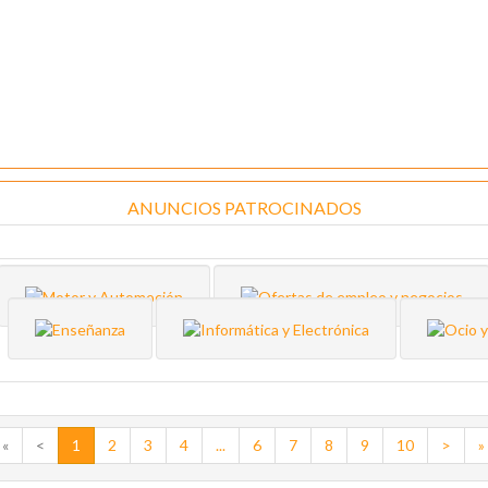
ANUNCIOS PATROCINADOS
«
<
1
2
3
4
...
6
7
8
9
10
>
»