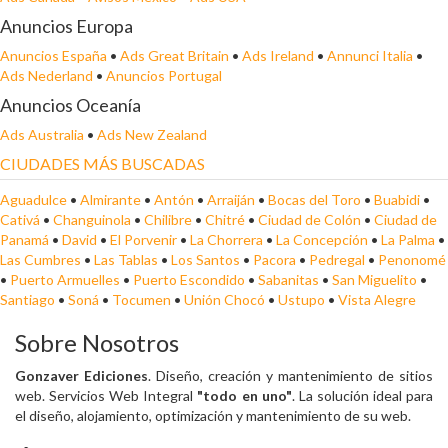
Anuncios Europa
Anuncios España
•
Ads Great Britain
•
Ads Ireland
•
Annunci Italia
•
Ads Nederland
•
Anuncios Portugal
Anuncios Oceanía
Ads Australia
•
Ads New Zealand
CIUDADES MÁS BUSCADAS
Aguadulce
•
Almirante
•
Antón
•
Arraiján
•
Bocas del Toro
•
Buabidi
•
Cativá
•
Changuinola
•
Chilibre
•
Chitré
•
Ciudad de Colón
•
Ciudad de
Panamá
•
David
•
El Porvenir
•
La Chorrera
•
La Concepción
•
La Palma
•
Las Cumbres
•
Las Tablas
•
Los Santos
•
Pacora
•
Pedregal
•
Penonomé
•
Puerto Armuelles
•
Puerto Escondido
•
Sabanitas
•
San Miguelito
•
Santiago
•
Soná
•
Tocumen
•
Unión Chocó
•
Ustupo
•
Vista Alegre
Sobre Nosotros
Gonzaver Ediciones
. Diseño, creación y mantenimiento de sitios
web. Servicios Web Integral
"todo en uno"
. La solución ideal para
el diseño, alojamiento, optimización y mantenimiento de su web.