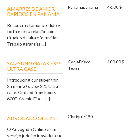
Panamá
panama
46.00 $
AMARRES DE AMOR
RÁPIDOS EN PANAMA
Recupera el amor perdido y
fortalece tu relación con
rituales de alta efectividad.
Trabajo garantiza[...]
Coclé
Frisco
100.00 $
SAMSUNG GALAXY S25
Texas
ULTRA CASE
Introducing our super thin
Samsung Galaxy S25 Ultra
case. Crafted from luxury
600D Aramid Fiber, [...]
Chiriquí
7490
ADVOGADO ONLINE
O Advogado Online é um
serviço jurídico inovador que