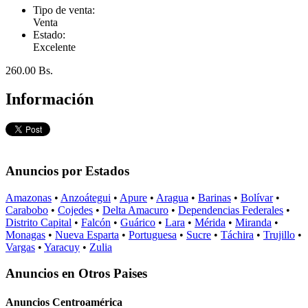
Tipo de venta:
Venta
Estado:
Excelente
260.00 Bs.
Información
Anuncios por Estados
Amazonas
•
Anzoátegui
•
Apure
•
Aragua
•
Barinas
•
Bolívar
•
Carabobo
•
Cojedes
•
Delta Amacuro
•
Dependencias Federales
•
Distrito Capital
•
Falcón
•
Guárico
•
Lara
•
Mérida
•
Miranda
•
Monagas
•
Nueva Esparta
•
Portuguesa
•
Sucre
•
Táchira
•
Trujillo
•
Vargas
•
Yaracuy
•
Zulia
Anuncios en Otros Paises
Anuncios Centroamérica