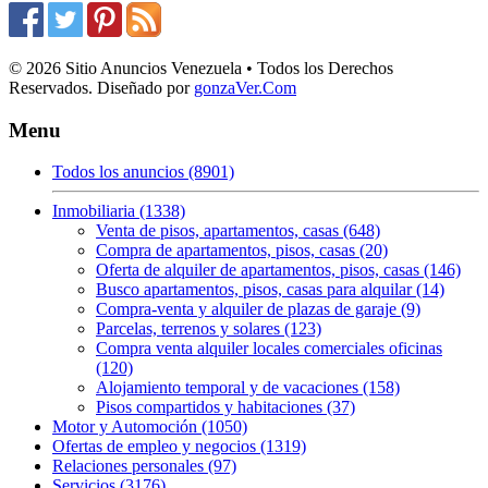
© 2026 Sitio Anuncios Venezuela • Todos los Derechos
Reservados. Diseñado por
gonzaVer.Com
Menu
Todos los anuncios (8901)
Inmobiliaria (1338)
Venta de pisos, apartamentos, casas (648)
Compra de apartamentos, pisos, casas (20)
Oferta de alquiler de apartamentos, pisos, casas (146)
Busco apartamentos, pisos, casas para alquilar (14)
Compra-venta y alquiler de plazas de garaje (9)
Parcelas, terrenos y solares (123)
Compra venta alquiler locales comerciales oficinas
(120)
Alojamiento temporal y de vacaciones (158)
Pisos compartidos y habitaciones (37)
Motor y Automoción (1050)
Ofertas de empleo y negocios (1319)
Relaciones personales (97)
Servicios (3176)