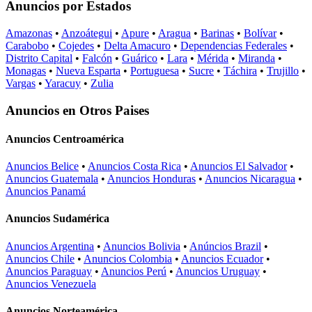
Anuncios por Estados
Amazonas
•
Anzoátegui
•
Apure
•
Aragua
•
Barinas
•
Bolívar
•
Carabobo
•
Cojedes
•
Delta Amacuro
•
Dependencias Federales
•
Distrito Capital
•
Falcón
•
Guárico
•
Lara
•
Mérida
•
Miranda
•
Monagas
•
Nueva Esparta
•
Portuguesa
•
Sucre
•
Táchira
•
Trujillo
•
Vargas
•
Yaracuy
•
Zulia
Anuncios en Otros Paises
Anuncios Centroamérica
Anuncios Belice
•
Anuncios Costa Rica
•
Anuncios El Salvador
•
Anuncios Guatemala
•
Anuncios Honduras
•
Anuncios Nicaragua
•
Anuncios Panamá
Anuncios Sudamérica
Anuncios Argentina
•
Anuncios Bolivia
•
Anúncios Brazil
•
Anuncios Chile
•
Anuncios Colombia
•
Anuncios Ecuador
•
Anuncios Paraguay
•
Anuncios Perú
•
Anuncios Uruguay
•
Anuncios Venezuela
Anuncios Norteamérica