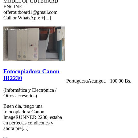
MODEL OF OUTBOARD
ENGINE :
offeroutboard1@gmail.com
Call or WhatsApp: +[...]
Fotocopiadora Canon
IR2230
Portuguesa
Acarigua
100.00 Bs.
(Informática y Electrónica /
Otros accesorios)
Buen dia, tengo una
fotocopiadora Canon
ImageRUNNER 2230, estaba
en perfectas condicones y
ahora pre[...]