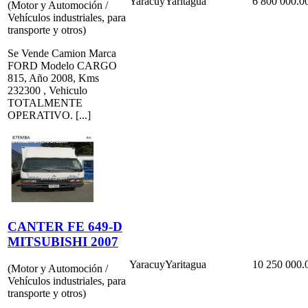
Yaracuy
Yaritagua
6 800 000.0
(Motor y Automoción /
Vehículos industriales, para
transporte y otros)
Se Vende Camion Marca
FORD Modelo CARGO
815, Año 2008, Kms
232300 , Vehiculo
TOTALMENTE
OPERATIVO. [...]
CANTER FE 649-D
MITSUBISHI 2007
Yaracuy
Yaritagua
10 250 000.
(Motor y Automoción /
Vehículos industriales, para
transporte y otros)