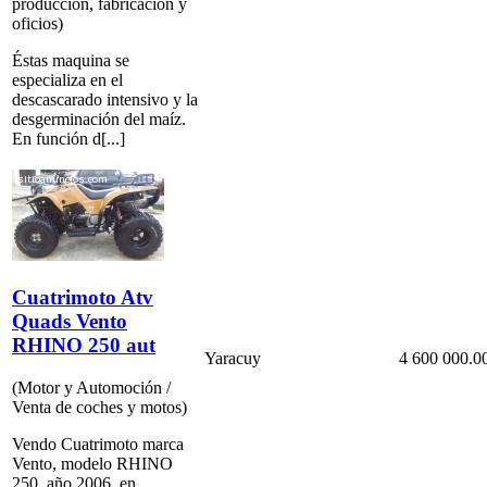
producción, fabricación y
oficios)
Éstas maquina se
especializa en el
descascarado intensivo y la
desgerminación del maíz.
En función d[...]
Cuatrimoto Atv
Quads Vento
RHINO 250 aut
Yaracuy
4 600 000.0
(Motor y Automoción /
Venta de coches y motos)
Vendo Cuatrimoto marca
Vento, modelo RHINO
250, año 2006, en