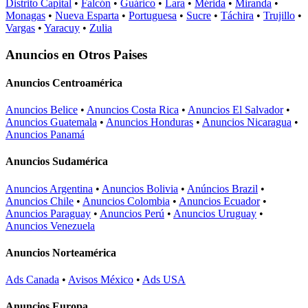
Distrito Capital
•
Falcón
•
Guárico
•
Lara
•
Mérida
•
Miranda
•
Monagas
•
Nueva Esparta
•
Portuguesa
•
Sucre
•
Táchira
•
Trujillo
•
Vargas
•
Yaracuy
•
Zulia
Anuncios en Otros Paises
Anuncios Centroamérica
Anuncios Belice
•
Anuncios Costa Rica
•
Anuncios El Salvador
•
Anuncios Guatemala
•
Anuncios Honduras
•
Anuncios Nicaragua
•
Anuncios Panamá
Anuncios Sudamérica
Anuncios Argentina
•
Anuncios Bolivia
•
Anúncios Brazil
•
Anuncios Chile
•
Anuncios Colombia
•
Anuncios Ecuador
•
Anuncios Paraguay
•
Anuncios Perú
•
Anuncios Uruguay
•
Anuncios Venezuela
Anuncios Norteamérica
Ads Canada
•
Avisos México
•
Ads USA
Anuncios Europa