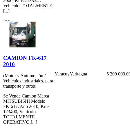
2006, Kms 213334 ,
Vehiculo TOTALMENTE
[...]
CAMION FK-617
2010
Yaracuy
Yaritagua
5 200 000.0
(Motor y Automoción /
Vehículos industriales, para
transporte y otros)
Se Vende Camion Marca
MITSUBISHI Modelo
FK-617, Año 2010, Kms
123400, Vehiculo
TOTALMENTE
OPERATIVO.[...]