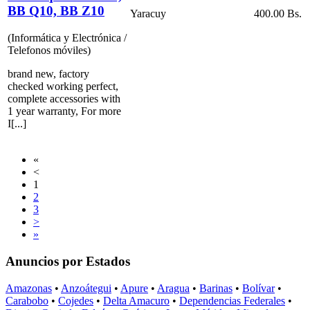
BB Q10, BB Z10
Yaracuy
400.00 Bs.
(Informática y Electrónica /
Telefonos móviles)
brand new, factory
checked working perfect,
complete accessories with
1 year warranty, For more
I[...]
«
<
1
2
3
>
»
Anuncios por Estados
Amazonas
•
Anzoátegui
•
Apure
•
Aragua
•
Barinas
•
Bolívar
•
Carabobo
•
Cojedes
•
Delta Amacuro
•
Dependencias Federales
•