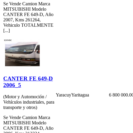
Se Vende Camion Marca
MITSUBISHI Modelo
CANTER FE 649-D, Año
2007, Kms 261264,
Vehiculo TOTALMENTE
[...]
CANTER FE 649-D
2006_5
Yaracuy
Yaritagua
6 800 000.0
(Motor y Automoción /
Vehículos industriales, para
transporte y otros)
Se Vende Camion Marca
MITSUBISHI Modelo
CANTER FE 649-D, Año