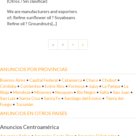
(Otros / Sin clasificar)
We are manufacturers and exporters
of; Refine sunflower oil ?️ Soyabeans
Refine oil ?️ Groundnuts[...]
«
<
>
»
ANUNCIOS POR PROVINCIAS
Buenos Aires
•
Capital Federal
•
Catamarca
•
Chaco
•
Chubut
•
Córdoba
•
Corrientes
•
Entre Ríos
•
Formosa
•
Jujuy
•
La Pampa
•
La
Rioja
•
Mendoza
•
Misiones
•
Neuquen
•
Río Negro
•
Salta
•
San Juan
•
San Luis
•
Santa Cruz
•
Santa Fe
•
Santiago del Estero
•
Tierra del
Fuego
•
Tucumán
ANUNCIOS EN OTROS PAISES
Anuncios Centroamérica
Anuncios Belice
•
Anuncios Costa Rica
•
Anuncios El Salvador
•