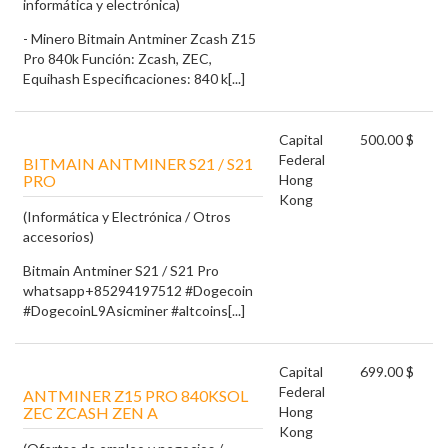
informática y electrónica)
- Minero Bitmain Antminer Zcash Z15
Pro 840k Función: Zcash, ZEC,
Equihash Especificaciones: 840 k[...]
Capital
500.00 $
Federal
BITMAIN ANTMINER S21 / S21
PRO
Hong
Kong
(Informática y Electrónica / Otros
accesorios)
Bitmain Antminer S21 / S21 Pro
whatsapp+85294197512 #Dogecoin
#DogecoinL9Asicminer #altcoins[...]
Capital
699.00 $
Federal
ANTMINER Z15 PRO 840KSOL
ZEC ZCASH ZEN A
Hong
Kong