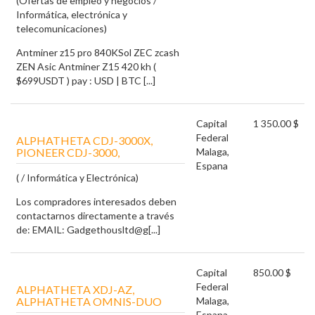
(Ofertas de empleo y negocios /
Informática, electrónica y
telecomunicaciones)
Antminer z15 pro 840KSol ZEC zcash
ZEN Asic Antminer Z15 420 kh (
$699USDT ) pay : USD | BTC [...]
Capital
1 350.00 $
Federal
ALPHATHETA CDJ-3000X,
PIONEER CDJ-3000,
Malaga,
Espana
( / Informática y Electrónica)
Los compradores interesados deben
contactarnos directamente a través
de: EMAIL: Gadgethousltd@g[...]
Capital
850.00 $
Federal
ALPHATHETA XDJ-AZ,
ALPHATHETA OMNIS-DUO
Malaga,
Espana