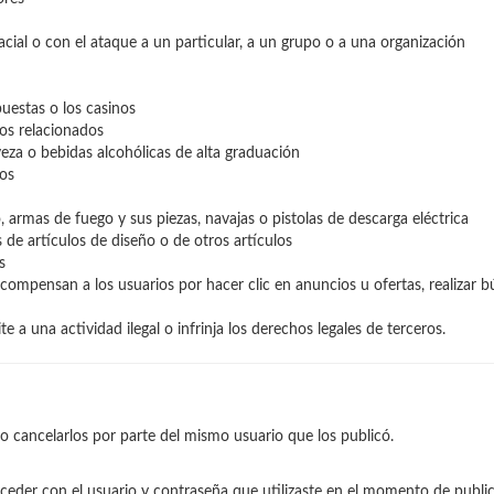
acial o con el ataque a un particular, a un grupo o a una organización
uestas o los casinos
os relacionados
eza o bebidas alcohólicas de alta graduación
dos
armas de fuego y sus piezas, navajas o pistolas de descarga eléctrica
s de artículos de diseño o de otros artículos
s
mpensan a los usuarios por hacer clic en anuncios u ofertas, realizar bú
te a una actividad ilegal o infrinja los derechos legales de terceros.
o cancelarlos por parte del mismo usuario que los publicó.
ceder con el usuario y contraseña que utilizaste en el momento de public