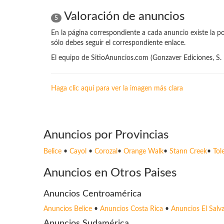
Valoración de anuncios
5
En la página correspondiente a cada anuncio existe la po
sólo debes seguir el correspondiente enlace.
El equipo de SitioAnuncios.com (Gonzaver Ediciones, S. 
Haga clic aquí para ver la imagen más clara
Anuncios por Provincias
Belice
•
Cayol
•
Corozal
•
Orange Walk
•
Stann Creek
•
Tol
Anuncios en Otros Paises
Anuncios Centroamérica
Anuncios Belice
•
Anuncios Costa Rica
•
Anuncios El Salv
Anuncios Sudamérica