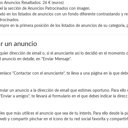
 Anuncios Resaltados: 26 € (euros)
el la sección de Anuncios Patrocinados con imagen.
ado en los listados de anuncios con un fondo diferente contrastando y r
trocinados.
empre en la primera posición de los listados de anuncios de su categoria, 
r un anuncio
quier dirección de email o, si el anunciante así lo decidió en el momento d
l anuncio en detalle, en "Enviar Mensaje".
enlace "Contactar con el anunciante", te lleva a una página en la que debe
nviar un anuncio a la dirección de email que estimes oportuno. Para ello
"Enviar a amigos", te llevará al formulario en el que debes indicar la direc
es que más utilices el anuncio que sea de tu interés. Para ello desde la 
a web y compartir pinchar en el icono de tu red social favorita y comparti