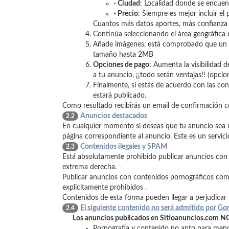
- Ciudad
: Localidad donde se encuent
- Precio
: Siempre es mejor incluir el p
Cuantos más datos aportes, más confianza 
Continúa seleccionando el área geográfica 
Añade imágenes, está comprobado que un a
tamaño hasta 2MB
Opciones de pago
: Aumenta la visibilidad 
a tu anuncio, ¡¡todo serán ventajas!! (opcio
Finalmente, si estás de acuerdo con las con
estará publicado.
Como resultado recibirás un email de confirmación co
Anuncios destacados
2.2
En cualquier momento si deseas que tu anuncio sea má
página correspondiente al anuncio. Este es un servic
Contenidos ilegales y SPAM
2.3
Está absolutamente prohibido publicar anuncios con
extrema derecha.
Publicar anuncios con contenidos pornográficos com
explicitamente prohibidos .
Contenidos de esta forma pueden llegar a perjudicar l
El siguiente contenido no será admitido por Gon
2.4
Los anuncios publicados en Sitioanuncios.com NO p
Pornografía y contenido no apto para men