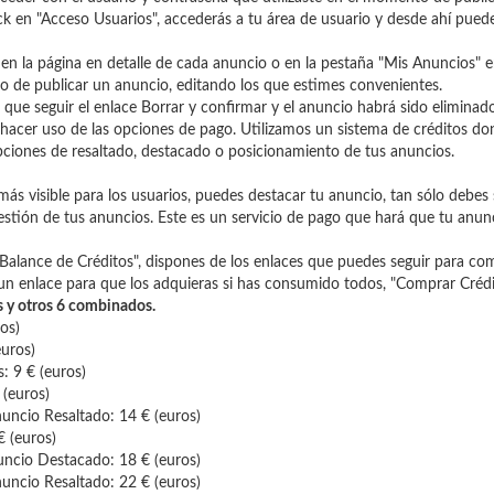
ck en "Acceso Usuarios", accederás a tu área de usuario y desde ahí pued
e en la página en detalle de cada anuncio o en la pestaña "Mis Anuncios" e
 de publicar un anuncio, editando los que estimes convenientes.
 que seguir el enlace Borrar y confirmar y el anuncio habrá sido eliminado
hacer uso de las opciones de pago. Utilizamos un sistema de créditos don
opciones de resaltado, destacado o posicionamiento de tus anuncios.
s visible para los usuarios, puedes destacar tu anuncio, tan sólo debes 
estión de tus anuncios. Este es un servicio de pago que hará que tu anu
 "Balance de Créditos", dispones de los enlaces que puedes seguir para co
y un enlace para que los adquieras si has consumido todos, "Comprar Crédi
es y otros 6 combinados.
os)
uros)
: 9 € (euros)
(euros)
ncio Resaltado: 14 € (euros)
 (euros)
ncio Destacado: 18 € (euros)
ncio Resaltado: 22 € (euros)