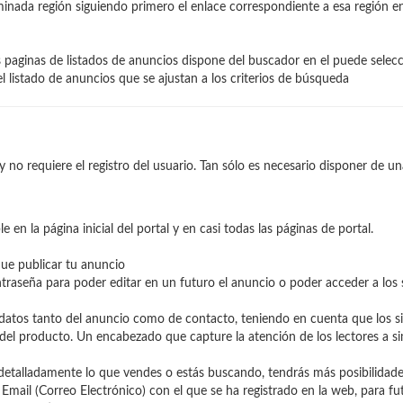
minada región siguiendo primero el enlace correspondiente a esa región en l
s paginas de listados de anuncios dispone del buscador en el puede seleccio
 listado de anuncios que se ajustan a los criterios de búsqueda
no requiere el registro del usuario. Tan sólo es necesario disponer de una
e en la página inicial del portal y en casi todas las páginas de portal.
que publicar tu anuncio
traseña para poder editar en un futuro el anuncio o poder acceder a los se
atos tanto del anuncio como de contacto, teniendo en cuenta que los sig
o del producto. Un encabezado que capture la atención de los lectores a si
 detalladamente lo que vendes o estás buscando, tendrás más posibilidad
Email (Correo Electrónico) con el que se ha registrado en la web, para fu