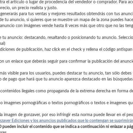
ra el artículo o lugar de procedencia del vendedor o comprador. Para aco
recio, un precio realista y justo.
generarás para tus ventas y mejores resultados obtendrás con tus anunci
de tu anuncio, si quieres que se muestre un mapa de la zona puedes hace
nuncio con imágenes vende hasta 8 veces más que otro que no las teng
de tu anuncio: destacando, resaltando o posicionando tu anuncio. Seleccio
nal)
diciones de publicación, haz click en el check y rellena el código antispan
n un enlace que deberás seguir para confirmar la publicación del anunci
s visible para los usuarios, puedes destacar tu anuncio, tan sólo debes 
io de pago que hará que tu anuncio aparezca destacado en las búsquedas 
 contenidos ilegales como propaganda de la extrema derecha en forma de 
o imagenes pornográficas o textos pornográficos o textos e imagenes qu
a imagen de gonzaver, por eso infringir esta norma puede llevar en el pe
zaver Ediciones y los anuncios publicados que lo contengan se suprimirán 
ueden incluir el contenido que se indica a continuación ni enlazar a pág
ores