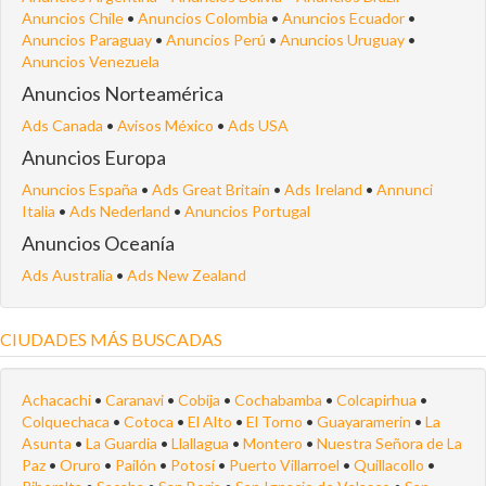
Anuncios Chile
•
Anuncios Colombia
•
Anuncios Ecuador
•
Anuncios Paraguay
•
Anuncios Perú
•
Anuncios Uruguay
•
Anuncios Venezuela
Anuncios Norteamérica
Ads Canada
•
Avisos México
•
Ads USA
Anuncios Europa
Anuncios España
•
Ads Great Britain
•
Ads Ireland
•
Annunci
Italia
•
Ads Nederland
•
Anuncios Portugal
Anuncios Oceanía
Ads Australia
•
Ads New Zealand
CIUDADES MÁS BUSCADAS
Achacachi
•
Caranavi
•
Cobija
•
Cochabamba
•
Colcapirhua
•
Colquechaca
•
Cotoca
•
El Alto
•
El Torno
•
Guayaramerin
•
La
Asunta
•
La Guardia
•
Llallagua
•
Montero
•
Nuestra Señora de La
Paz
•
Oruro
•
Pailón
•
Potosí
•
Puerto Villarroel
•
Quillacollo
•