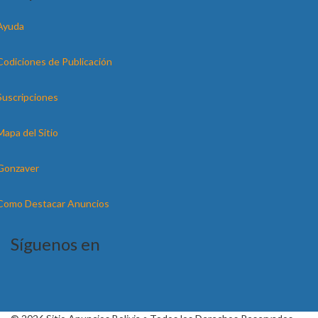
Ayuda
Codiciones de Publicación
Suscripciones
Mapa del Sitio
Gonzaver
Como Destacar Anuncios
Síguenos en