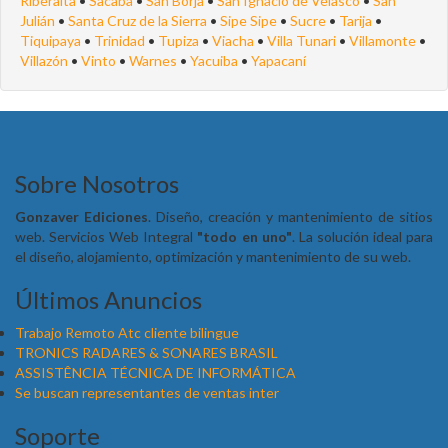
Riberalta
•
Sacaba
•
San Borja
•
San Ignacio de Velasco
•
San
Julián
•
Santa Cruz de la Sierra
•
Sipe Sipe
•
Sucre
•
Tarija
•
Tiquipaya
•
Trinidad
•
Tupiza
•
Viacha
•
Villa Tunari
•
Villamonte
•
Villazón
•
Vinto
•
Warnes
•
Yacuiba
•
Yapacaní
Sobre Nosotros
Gonzaver Ediciones
. Diseño, creación y mantenimiento de sitios
web. Servicios Web Integral
"todo en uno"
. La solución ideal para
el diseño, alojamiento, optimización y mantenimiento de su web.
Últimos Anuncios
Trabajo Remoto Atc cliente bilingue
TRONICS RADARES & SONARES BRASIL
ASSISTÊNCIA TÉCNICA DE INFORMÁTICA
Se buscan representantes de ventas inter
Soporte