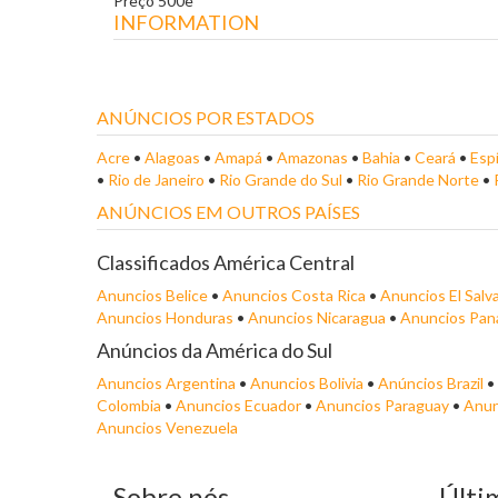
Preço 500e
INFORMATION
ANÚNCIOS POR ESTADOS
Acre
•
Alagoas
•
Amapá
•
Amazonas
•
Bahia
•
Ceará
•
Esp
•
Rio de Janeiro
•
Rio Grande do Sul
•
Rio Grande Norte
•
ANÚNCIOS EM OUTROS PAÍSES
Classificados América Central
Anuncios Belice
•
Anuncios Costa Rica
•
Anuncios El Salv
Anuncios Honduras
•
Anuncios Nicaragua
•
Anuncios Pa
Anúncios da América do Sul
Anuncios Argentina
•
Anuncios Bolivia
•
Anúncios Brazil
•
Colombia
•
Anuncios Ecuador
•
Anuncios Paraguay
•
Anun
Anuncios Venezuela
Sobre nós
Últi