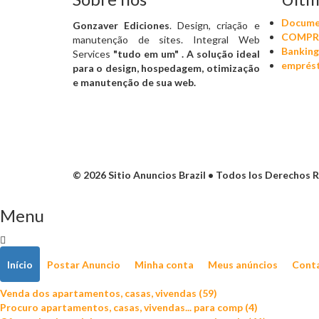
Documen
Gonzaver Ediciones
. Design, criação e
COMPRA
manutenção de sites. Integral Web
Banking
Services
"tudo em um"
. A solução ideal
emprést
para o design, hospedagem, otimização
e manutenção de sua web.
© 2026 Sitio Anuncios Brazil • Todos los Derechos
Menu
Início
Postar Anuncio
Minha conta
Meus anúncios
Cont
Venda dos apartamentos, casas, vivendas (59)
Procuro apartamentos, casas, vivendas... para comp (4)