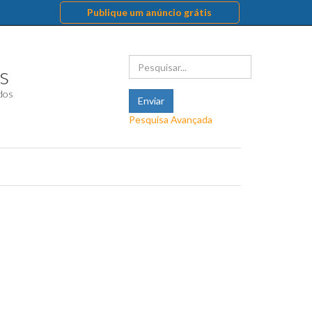
Publique um anúncio grátis
s
ados
Pesquisa Avançada