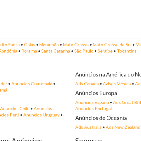
írito Santo
•
Goiás
•
Maranhão
•
Mato Grosso
•
Mato Grosso do Sul
•
Mi
Rondônia
•
Roraima
•
Santa Catarina
•
São Paulo
•
Sergipe
•
Tocantins
Anúncios na América do N
ador
•
Anuncios Guatemala
•
Ads Canada
•
Avisos México
•
Ad
namá
Anúncios Europa
Anuncios España
•
Ads Great Bri
Anuncios Chile
•
Anuncios
Anuncios Portugal
cios Perú
•
Anuncios Uruguay
•
Anúncios de Oceania
Ads Australia
•
Ads New Zealand
mos Anúncios
Soporte