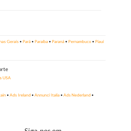
nas Gerais
•
Pará
•
Paraíba
•
Paraná
•
Pernambuco
•
Piauí
orte
s USA
tain
•
Ads Ireland
•
Annunci Italia
•
Ads Nederland
•
Siga-nos em