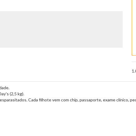
1.
dade.
y's (2,5 kg).
esparasitados. Cada filhote vem com chip, passaporte, exame clínico, ped