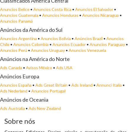
Classificados América Central
Anuncios Belice
•
Anuncios Costa Rica
•
Anuncios El Salvador
•
Anuncios Guatemala
•
Anuncios Honduras
•
Anuncios Nicaragua
•
Anuncios Panamá
Anúncios da América do Sul
Anuncios Argentina
•
Anuncios Bolivia
•
Anúncios Brazil
•
Anuncios
Chile
•
Anuncios Colombia
•
Anuncios Ecuador
•
Anuncios Paraguay
•
Anuncios Perú
•
Anuncios Uruguay
•
Anuncios Venezuela
Anúncios na América do Norte
Ads Canada
•
Avisos México
•
Ads USA
Anúncios Europa
Anuncios España
•
Ads Great Britain
•
Ads Ireland
•
Annunci Italia
•
Ads Nederland
•
Anuncios Portugal
Anúncios de Oceania
Ads Australia
•
Ads New Zealand
Sobre nós
Gonzaver Ediciones
. Design, criação e manutenção de sites.