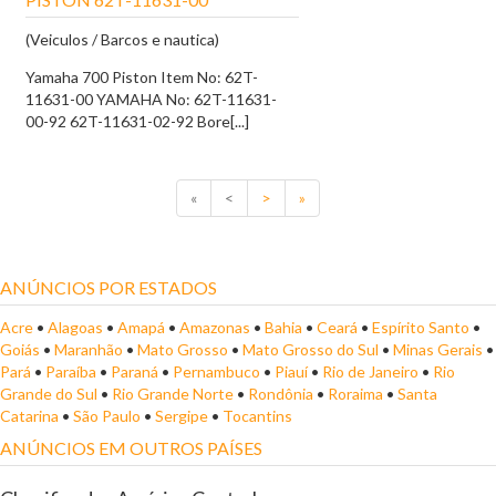
(Veiculos / Barcos e nautica)
Yamaha 700 Piston Item No: 62T-
11631-00 YAMAHA No: 62T-11631-
00-92 62T-11631-02-92 Bore[...]
«
<
>
»
ANÚNCIOS POR ESTADOS
Acre
•
Alagoas
•
Amapá
•
Amazonas
•
Bahia
•
Ceará
•
Espírito Santo
•
Goiás
•
Maranhão
•
Mato Grosso
•
Mato Grosso do Sul
•
Minas Gerais
•
Pará
•
Paraíba
•
Paraná
•
Pernambuco
•
Piauí
•
Rio de Janeiro
•
Rio
Grande do Sul
•
Rio Grande Norte
•
Rondônia
•
Roraima
•
Santa
Catarina
•
São Paulo
•
Sergipe
•
Tocantins
ANÚNCIOS EM OUTROS PAÍSES