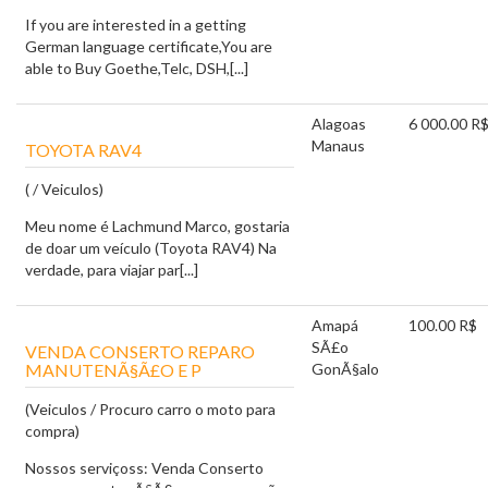
If you are interested in a getting
German language certificate,You are
able to Buy Goethe,Telc, DSH,[...]
Alagoas
6 000.00 R
Manaus
TOYOTA RAV4
( / Veiculos)
Meu nome é Lachmund Marco, gostaria
de doar um veículo (Toyota RAV4) Na
verdade, para viajar par[...]
Amapá
100.00 R$
SÃ£o
VENDA CONSERTO REPARO
MANUTENÃ§Ã£O E P
GonÃ§alo
(Veiculos / Procuro carro o moto para
compra)
Nossos serviçoss: Venda Conserto