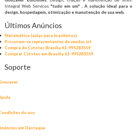
Integral Web Services
"tudo em um"
. A solução ideal para o
design, hospedagem, otimização e manutenção de sua web.
Últimos Anúncios
Matemática (aulas para brasileiros)
Procuram-se representantes de vendas int
Compra de Cytotec Brasilia 61-995283559
Comprar Cytotec em Brasilia 61-995283559
Soporte
Gonzaver
Ajuda
Condições do uso
Anúncios em Destaque