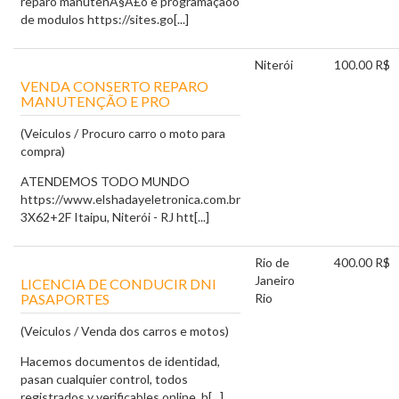
reparo manutenÃ§Ã£o e programaçãoo
de modulos https://sites.go[...]
Niterói
100.00 R$
VENDA CONSERTO REPARO
MANUTENÇÃO E PRO
(Veiculos / Procuro carro o moto para
compra)
ATENDEMOS TODO MUNDO
https://www.elshadayeletronica.com.br
3X62+2F Itaipu, Niterói - RJ htt[...]
Rio de
400.00 R$
Janeiro
LICENCIA DE CONDUCIR DNI
PASAPORTES
Rio
(Veiculos / Venda dos carros e motos)
Hacemos documentos de identidad,
pasan cualquier control, todos
registrados y verificables online, h[...]