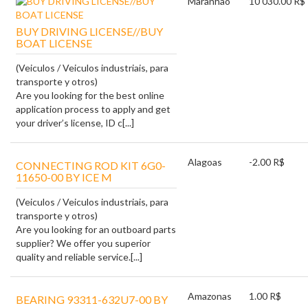
Maranhão
10 030.00 R$
BUY DRIVING LICENSE//BUY
BOAT LICENSE
(Veiculos / Veiculos industriais, para
transporte y otros)
Are you looking for the best online
application process to apply and get
your driver’s license, ID c[...]
Alagoas
-2.00 R$
CONNECTING ROD KIT 6G0-
11650-00 BY ICE M
(Veiculos / Veiculos industriais, para
transporte y otros)
Are you looking for an outboard parts
supplier? We offer you superior
quality and reliable service.[...]
Amazonas
1.00 R$
BEARING 93311-632U7-00 BY