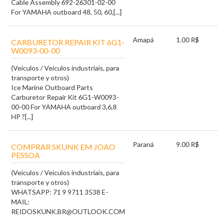
Cable Assembly 692-26301-02-00
For YAMAHA outboard 48, 50, 60,[...]
Amapá
1.00 R$
CARBURETOR REPAIR KIT 6G1-
W0093-00-00
(Veiculos / Veiculos industriais, para
transporte y otros)
Ice Marine Outboard Parts
Carburetor Repair Kit 6G1-W0093-
00-00 For YAMAHA outboard 3,6,8
HP ?[...]
Paraná
9.00 R$
COMPRAR SKUNK EM JOAO
PESSOA
(Veiculos / Veiculos industriais, para
transporte y otros)
WHATSAPP: 71 9 9711 3538 E-
MAIL:
REIDOSKUNK.BR@OUTLOOK.COM