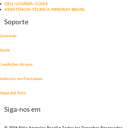
DELL-GOIÂNIA-GOIÁS
ASSISTÊNCIA-TÉCNICA-MINDRAY-BRASIL
Soporte
Gonzaver
Ajuda
Condições do uso
Anúncios em Destaque
Mapa del Sitio
Siga-nos em
© 2026 Sitio Anuncios Brazil • Todos los Derechos Reservados.