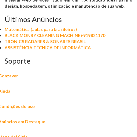
design, hospedagem, otimização e manutenção de sua web.
Últimos Anúncios
Matemática (aulas para brasileiros)
BLACK MONRY CLEANING MACHINE+919821170
TRONICS RADARES & SONARES BRASIL
ASSISTÊNCIA TÉCNICA DE INFORMÁTICA
Soporte
Gonzaver
Ajuda
Condições do uso
Anúncios em Destaque
Mapa del Sitio