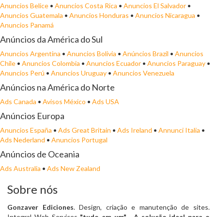
Anuncios Belice
•
Anuncios Costa Rica
•
Anuncios El Salvador
•
Anuncios Guatemala
•
Anuncios Honduras
•
Anuncios Nicaragua
•
Anuncios Panamá
Anúncios da América do Sul
Anuncios Argentina
•
Anuncios Bolivia
•
Anúncios Brazil
•
Anuncios
Chile
•
Anuncios Colombia
•
Anuncios Ecuador
•
Anuncios Paraguay
•
Anuncios Perú
•
Anuncios Uruguay
•
Anuncios Venezuela
Anúncios na América do Norte
Ads Canada
•
Avisos México
•
Ads USA
Anúncios Europa
Anuncios España
•
Ads Great Britain
•
Ads Ireland
•
Annunci Italia
•
Ads Nederland
•
Anuncios Portugal
Anúncios de Oceania
Ads Australia
•
Ads New Zealand
Sobre nós
Gonzaver Ediciones
. Design, criação e manutenção de sites.
Integral Web Services
"tudo em um"
. A solução ideal para o