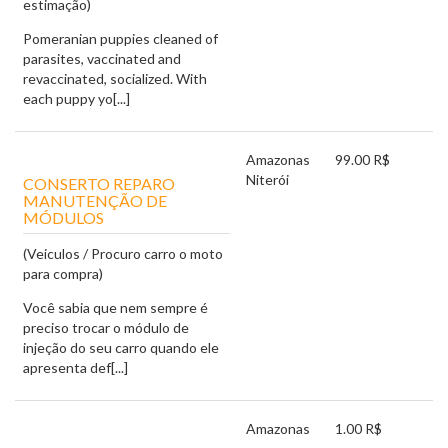
estimação)
Pomeranian puppies cleaned of
parasites, vaccinated and
revaccinated, socialized. With
each puppy yo[...]
Amazonas
99.00 R$
Niterói
CONSERTO REPARO
MANUTENÇÃO DE
MÓDULOS
(Veiculos / Procuro carro o moto
para compra)
Você sabia que nem sempre é
preciso trocar o módulo de
injeção do seu carro quando ele
apresenta def[...]
Amazonas
1.00 R$