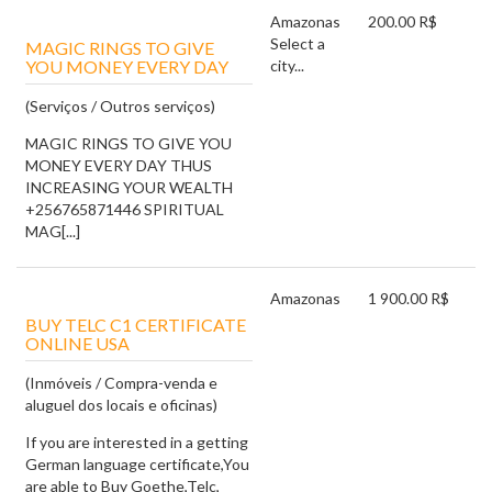
Amazonas
200.00 R$
Select a
MAGIC RINGS TO GIVE
YOU MONEY EVERY DAY
city...
(Serviços / Outros serviços)
MAGIC RINGS TO GIVE YOU
MONEY EVERY DAY THUS
INCREASING YOUR WEALTH
+256765871446 SPIRITUAL
MAG[...]
Amazonas
1 900.00 R$
BUY TELC C1 CERTIFICATE
ONLINE USA
(Inmóveis / Compra-venda e
aluguel dos locais e oficinas)
If you are interested in a getting
German language certificate,You
are able to Buy Goethe,Telc,