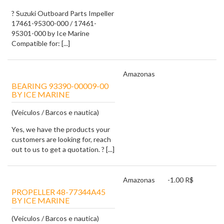
? Suzuki Outboard Parts Impeller
17461-95300-000 / 17461-
95301-000 by Ice Marine
Compatible for: [...]
Amazonas
BEARING 93390-00009-00
BY ICE MARINE
(Veiculos / Barcos e nautica)
Yes, we have the products your
customers are looking for, reach
out to us to get a quotation. ? [...]
Amazonas
-1.00 R$
PROPELLER 48-77344A45
BY ICE MARINE
(Veiculos / Barcos e nautica)