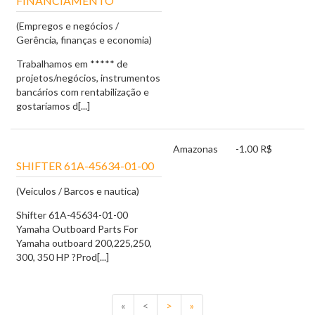
FINANCIAMENTO
(Empregos e negócios /
Gerência, finanças e economia)
Trabalhamos em ***** de
projetos/negócios, instrumentos
bancários com rentabilização e
gostaríamos d[...]
Amazonas
-1.00 R$
SHIFTER 61A-45634-01-00
(Veiculos / Barcos e nautica)
Shifter 61A-45634-01-00
Yamaha Outboard Parts For
Yamaha outboard 200,225,250,
300, 350 HP ?Prod[...]
«
<
>
»