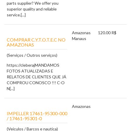
parts supplier? We offer you
superior quality and reliable
service.[...]
Amazonas
120.00 R$
Manaus
COMPRAR C.Y.T.O.T.E.C NO
AMAZONAS
(Serviços / Outros serviços)
https://cleberajMANDAMOS
FOTOS ATUALIZADAS E
RELATOS DE CLIENTES QUE JÁ
COMPROU CONOSCO !!! C-O
N[...]
Amazonas
IMPELLER 17461-95300-000
/ 17461-95301-0
(Veiculos / Barcos e nautica)