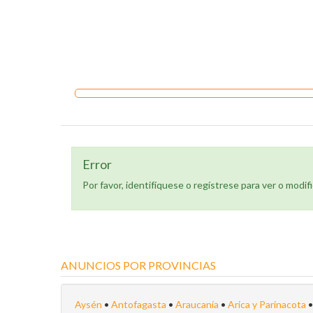
Error
Por favor, identifíquese o regístrese para ver o modific
ANUNCIOS POR PROVINCIAS
Aysén
•
Antofagasta
•
Araucanía
•
Arica y Parinacota