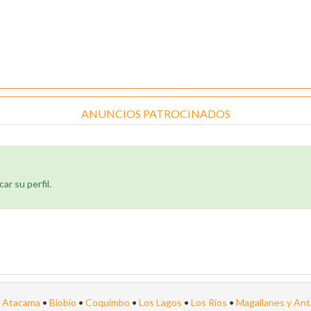
ANUNCIOS PATROCINADOS
ar su perfil.
•
Atacama
•
Biobío
•
Coquimbo
•
Los Lagos
•
Los Rios
•
Magallanes y Ant