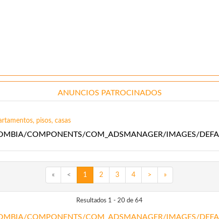
ANUNCIOS PATROCINADOS
rtamentos, pisos, casas
«
<
1
2
3
4
>
»
Resultados 1 - 20 de 64