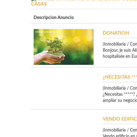
CASAS
Descripcion Anuncio
DONATION
(Inmobiliaria / Co
Bonjour, je suis Al
hospitalisée en Eur
¿NECESITAS *
(Inmobiliaria / Co
¿Necesitas *****?
ampliar su negoci
VENDO EDIFIC
(Inmobiliaria / Co
Vendo edificio en 