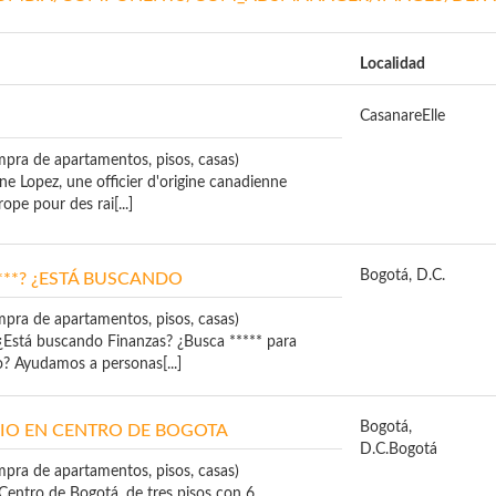
Localidad
Casanare
Elle
mpra de apartamentos, pisos, casas)
ine Lopez, une officier d'origine canadienne
ope pour des rai[...]
Bogotá, D.C.
****? ¿ESTÁ BUSCANDO
mpra de apartamentos, pisos, casas)
 ¿Está buscando Finanzas? ¿Busca ***** para
o? Ayudamos a personas[...]
Bogotá,
IO EN CENTRO DE BOGOTA
D.C.
Bogotá
mpra de apartamentos, pisos, casas)
Centro de Bogotá, de tres pisos con 6