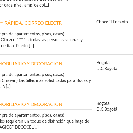
 cada nivel. amplios co[...]
Chocó
El Encanto
*** RÁPIDA. CORREO ELECTR
mpra de apartamentos, pisos, casas)
Ofrezco ***** a todas las personas sinceras y
cesitan. Puedo [...]
Bogotá,
MOBILIARIO Y DECORACION
D.C.
Bogotá
mpra de apartamentos, pisos, casas)
illa Chiavari) Las Sillas más sofisticadas para Bodas y
 N[...]
Bogotá,
MOBILIARIO Y DECORACION
D.C.
Bogotá
mpra de apartamentos, pisos, casas)
les requieren un toque de distinción que haga de
MAGICO" DECOCEL[...]