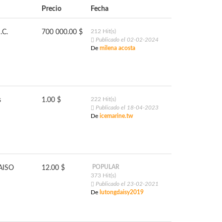
Precio
Fecha
212 Hit(s)
.C.
700 000.00 $
Publicado el 02-02-2024
De
milena acosta
222 Hit(s)
s
1.00 $
Publicado el 18-04-2023
De
icemarine.tw
POPULAR
AISO
12.00 $
373 Hit(s)
Publicado el 23-02-2021
De
lutongdaisy2019