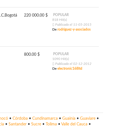
POPULAR
.C.
Bogotá
220 000.00 $
818 Hit(s)
Publicado el 11-05-2015
De
rodriguez-y-asociados
POPULAR
800.00 $
1090 Hit(s)
Publicado el 02-12-2012
De
electronic168ltd
hocó
•
Córdoba
•
Cundinamarca
•
Guainía
•
Guaviare
•
cia
•
Santander
•
Sucre
•
Tolima
•
Valle del Cauca
•