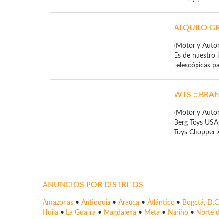
ALQUILO G
(Motor y Auto
Es de nuestro 
telescópicas para
WTS :: BR
(Motor y Auto
Berg Toys USA
Toys Chopper A
ANUNCIOS POR DISTRITOS
Amazonas
•
Antioquia
•
Arauca
•
Atlántico
•
Bogotá, D.C
Huila
•
La Guajira
•
Magdalena
•
Meta
•
Nariño
•
Norte 