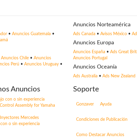
Anuncios Norteamérica
ador
•
Anuncios Guatemala
•
Ads Canada
•
Avisos México
•
Ad
namá
Anuncios Europa
Anuncios España
•
Ads Great Brit
•
Anuncios Chile
•
Anuncios
Anuncios Portugal
ncios Perú
•
Anuncios Uruguay
•
Anuncios Oceanía
Ads Australia
•
Ads New Zealand
mos Anuncios
Soporte
ajo con o sin experiencia
Gonzaver
Ayuda
Control Assembly for Yamaha
Inyectores Mercedes
Condiciones de Publicación
 con o sin experiencia
Como Destacar Anuncios