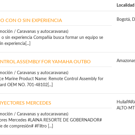
Localidad
Bogotá, D
O CON O SIN EXPERIENCIA
moción / Caravanas y autocaravanas)
n o sin experiencia Compañía busca formar un equipo se
n experiencia[...]
Amazona
NTROL ASSEMBLY FOR YAMAHA OUTBO
moción / Caravanas y autocaravanas)
ce Marine Product Name: Remote Control Assembly for
rd OEM NO. 701-48102[...]
Huila
PAR
NYECTORES MERCEDES
ALTO-MT
moción / Caravanas y autocaravanas)
ctores Mercedes #LAINA RESORTE DE GOBERNADOR#
 de compresión# #Filtro [...]