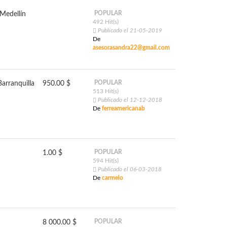
POPULAR
Medellín
492 Hit(s)
Publicado el 21-05-2019
De
asesorasandra22@gmail.com
POPULAR
Barranquilla
950.00 $
513 Hit(s)
Publicado el 12-12-2018
De
ferreamericanab
POPULAR
1.00 $
594 Hit(s)
Publicado el 06-03-2018
De
carmelo
POPULAR
8 000.00 $