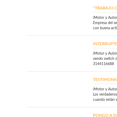
*TRABAJO C
(Motor y Auto
Empresa del se
con buena actit
INTERRUPT
(Motor y Auto
vendo switch d
3144116688
TESTIMONIO
(Motor y Auto
Los verdaderos
cuando están s
PONGO A S