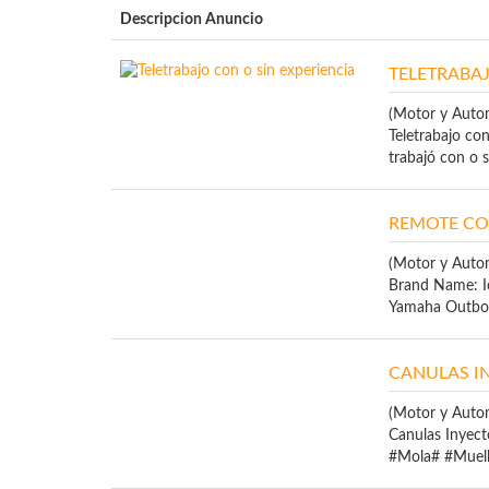
Descripcion Anuncio
TELETRABAJ
(Motor y Auto
Teletrabajo co
trabajó con o si
REMOTE CO
(Motor y Auto
Brand Name: I
Yamaha Outboa
CANULAS I
(Motor y Auto
Canulas Inye
#Mola# #Muelle