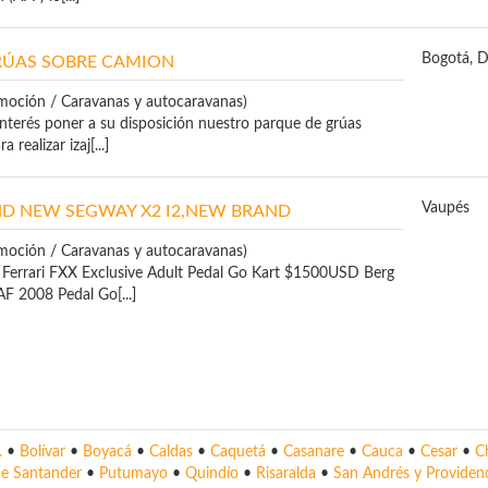
Bogotá, D
RÚAS SOBRE CAMION
moción / Caravanas y autocaravanas)
interés poner a su disposición nuestro parque de grúas
 realizar izaj[...]
Vaupés
AND NEW SEGWAY X2 I2,NEW BRAND
moción / Caravanas y autocaravanas)
 Ferrari FXX Exclusive Adult Pedal Go Kart $1500USD Berg
F 2008 Pedal Go[...]
.
•
Bolívar
•
Boyacá
•
Caldas
•
Caquetá
•
Casanare
•
Cauca
•
Cesar
•
C
de Santander
•
Putumayo
•
Quindío
•
Risaralda
•
San Andrés y Providen