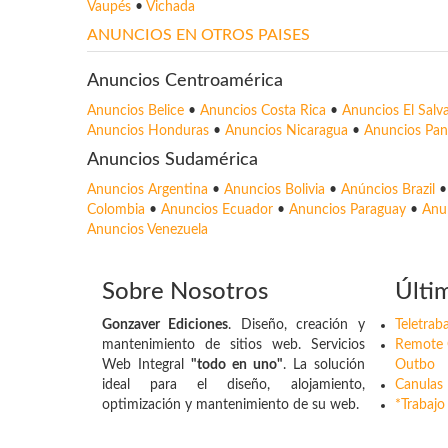
Vaupés
•
Vichada
ANUNCIOS EN OTROS PAISES
Anuncios Centroamérica
Anuncios Belice
•
Anuncios Costa Rica
•
Anuncios El Salv
Anuncios Honduras
•
Anuncios Nicaragua
•
Anuncios Pa
Anuncios Sudamérica
Anuncios Argentina
•
Anuncios Bolivia
•
Anúncios Brazil
Colombia
•
Anuncios Ecuador
•
Anuncios Paraguay
•
Anu
Anuncios Venezuela
Sobre Nosotros
Últi
Gonzaver Ediciones
. Diseño, creación y
Teletrab
mantenimiento de sitios web. Servicios
Remote 
Web Integral
"todo en uno"
. La solución
Outbo
ideal para el diseño, alojamiento,
Canulas 
optimización y mantenimiento de su web.
*Trabajo