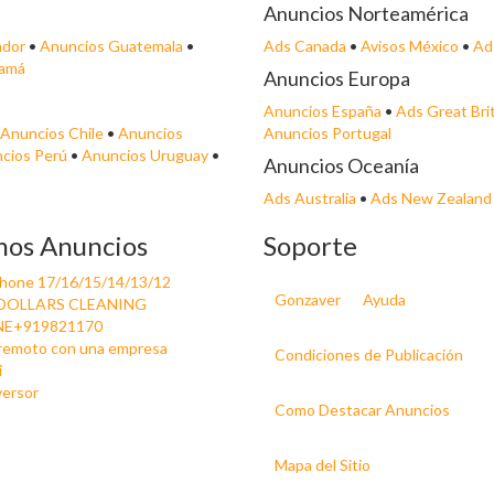
Anuncios Norteamérica
ador
•
Anuncios Guatemala
•
Ads Canada
•
Avisos México
•
Ad
namá
Anuncios Europa
Anuncios España
•
Ads Great Bri
Anuncios Chile
•
Anuncios
Anuncios Portugal
cios Perú
•
Anuncios Uruguay
•
Anuncios Oceanía
Ads Australia
•
Ads New Zealand
mos Anuncios
Soporte
Phone 17/16/15/14/13/12
Gonzaver
Ayuda
DOLLARS CLEANING
E+919821170
 remoto con una empresa
Condiciones de Publicación
i
versor
Como Destacar Anuncios
Mapa del Sitio