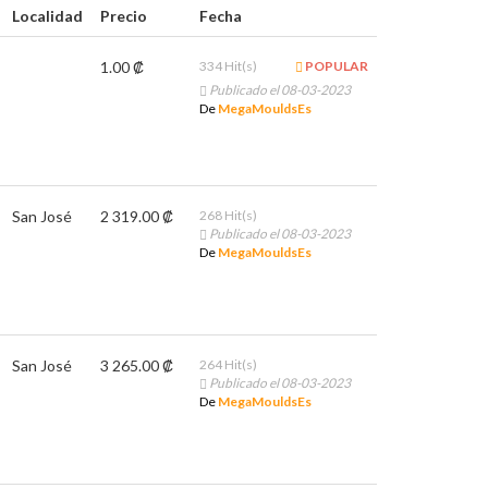
Localidad
Precio
Fecha
1.00 ₡
334 Hit(s)
POPULAR
Publicado el 08-03-2023
De
MegaMouldsEs
San José
2 319.00 ₡
268 Hit(s)
Publicado el 08-03-2023
De
MegaMouldsEs
San José
3 265.00 ₡
264 Hit(s)
Publicado el 08-03-2023
De
MegaMouldsEs