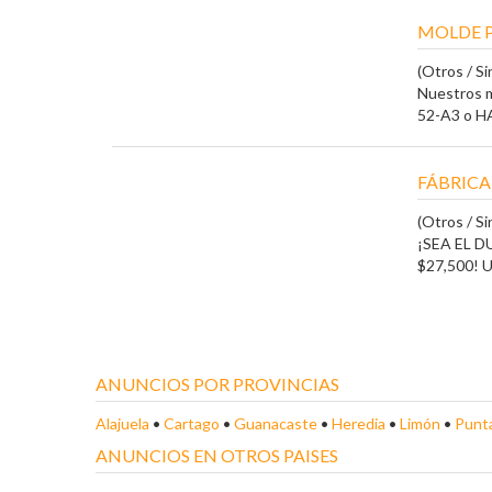
MOLDE 
(Otros / Sin
Nuestros m
52-A3 o HA
FÁBRICA
(Otros / Sin
¡SEA EL 
$27,500! U
ANUNCIOS POR PROVINCIAS
Alajuela
•
Cartago
•
Guanacaste
•
Heredia
•
Limón
•
Punt
ANUNCIOS EN OTROS PAISES