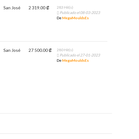
San José
2 319.00 ₡
283 Hit(s)
Publicado el 08-03-2023
De
MegaMouldsEs
San José
27 500.00 ₡
280 Hit(s)
Publicado el 27-01-2023
De
MegaMouldsEs