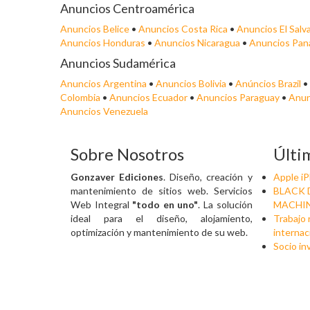
Anuncios Centroamérica
Anuncios Belice
•
Anuncios Costa Rica
•
Anuncios El Salv
Anuncios Honduras
•
Anuncios Nicaragua
•
Anuncios Pa
Anuncios Sudamérica
Anuncios Argentina
•
Anuncios Bolivia
•
Anúncios Brazil
•
Colombia
•
Anuncios Ecuador
•
Anuncios Paraguay
•
Anun
Anuncios Venezuela
Sobre Nosotros
Últi
Gonzaver Ediciones
. Diseño, creación y
Apple i
mantenimiento de sitios web. Servicios
BLACK 
Web Integral
"todo en uno"
. La solución
MACHIN
ideal para el diseño, alojamiento,
Trabajo
optimización y mantenimiento de su web.
internac
Socio in