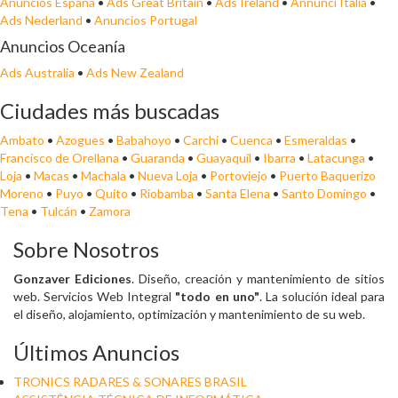
Anuncios España
•
Ads Great Britain
•
Ads Ireland
•
Annunci Italia
•
Ads Nederland
•
Anuncios Portugal
Anuncios Oceanía
Ads Australia
•
Ads New Zealand
Ciudades más buscadas
Ambato
•
Azogues
•
Babahoyo
•
Carchi
•
Cuenca
•
Esmeraldas
•
Francisco de Orellana
•
Guaranda
•
Guayaquil
•
Ibarra
•
Latacunga
•
Loja
•
Macas
•
Machala
•
Nueva Loja
•
Portoviejo
•
Puerto Baquerizo
Moreno
•
Puyo
•
Quito
•
Riobamba
•
Santa Elena
•
Santo Domingo
•
Tena
•
Tulcán
•
Zamora
Sobre Nosotros
Gonzaver Ediciones
. Diseño, creación y mantenimiento de sitios
web. Servicios Web Integral
"todo en uno"
. La solución ideal para
el diseño, alojamiento, optimización y mantenimiento de su web.
Últimos Anuncios
TRONICS RADARES & SONARES BRASIL