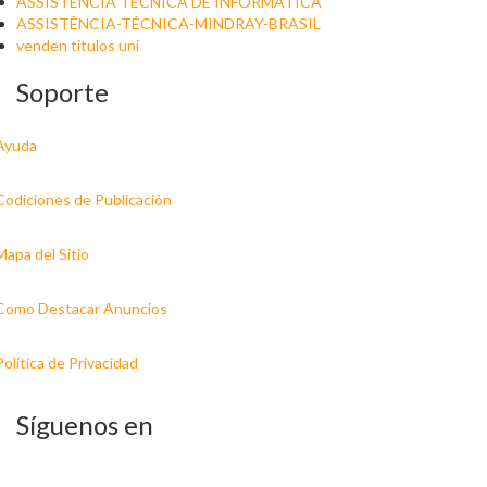
ASSISTÊNCIA TÉCNICA DE INFORMÁTICA
ASSISTÊNCIA-TÉCNICA-MINDRAY-BRASIL
venden titulos uni
Soporte
Ayuda
Codiciones de Publicación
Mapa del Sitio
Como Destacar Anuncios
Política de Privacidad
Síguenos en