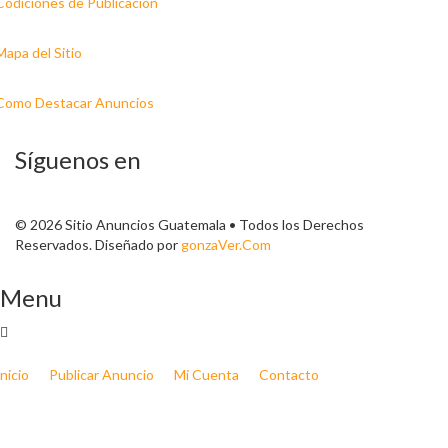
Codiciones de Publicación
Mapa del Sitio
Como Destacar Anuncios
Síguenos en
© 2026 Sitio Anuncios Guatemala • Todos los Derechos
Reservados. Diseñado por
gonzaVer.Com
Menu
Inicio
Publicar Anuncio
Mi Cuenta
Contacto