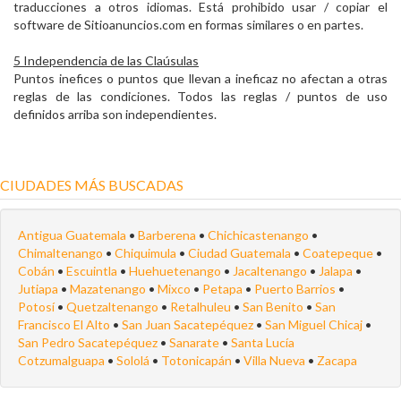
traducciones a otros idiomas. Está prohibido usar / copiar el
software de Sitioanuncios.com en formas similares o en partes.
5 Independencia de las Claúsulas
Puntos inefices o puntos que llevan a ineficaz no afectan a otras
reglas de las condiciones. Todos las reglas / puntos de uso
definidos arriba son independientes.
CIUDADES MÁS BUSCADAS
Antigua Guatemala
•
Barberena
•
Chichicastenango
•
Chimaltenango
•
Chiquimula
•
Ciudad Guatemala
•
Coatepeque
•
Cobán
•
Escuintla
•
Huehuetenango
•
Jacaltenango
•
Jalapa
•
Jutiapa
•
Mazatenango
•
Mixco
•
Petapa
•
Puerto Barrios
•
Potosí
•
Quetzaltenango
•
Retalhuleu
•
San Benito
•
San
Francisco El Alto
•
San Juan Sacatepéquez
•
San Miguel Chicaj
•
San Pedro Sacatepéquez
•
Sanarate
•
Santa Lucía
Cotzumalguapa
•
Sololá
•
Totonicapán
•
Villa Nueva
•
Zacapa