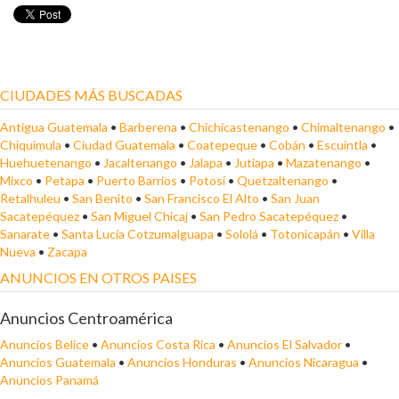
CIUDADES MÁS BUSCADAS
Antigua Guatemala
•
Barberena
•
Chichicastenango
•
Chimaltenango
•
Chiquimula
•
Ciudad Guatemala
•
Coatepeque
•
Cobán
•
Escuintla
•
Huehuetenango
•
Jacaltenango
•
Jalapa
•
Jutiapa
•
Mazatenango
•
Mixco
•
Petapa
•
Puerto Barrios
•
Potosí
•
Quetzaltenango
•
Retalhuleu
•
San Benito
•
San Francisco El Alto
•
San Juan
Sacatepéquez
•
San Miguel Chicaj
•
San Pedro Sacatepéquez
•
Sanarate
•
Santa Lucía Cotzumalguapa
•
Sololá
•
Totonicapán
•
Villa
Nueva
•
Zacapa
ANUNCIOS EN OTROS PAISES
Anuncios Centroamérica
Anuncios Belice
•
Anuncios Costa Rica
•
Anuncios El Salvador
•
Anuncios Guatemala
•
Anuncios Honduras
•
Anuncios Nicaragua
•
Anuncios Panamá