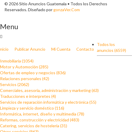
© 2026 Sitio Anuncios Guatemala • Todos los Derechos
Reservados. Diseñado por
gonzaVer.Com
Menu
Todos los
Inicio
Publicar Anuncio
Mi Cuenta
Contacto
anuncios (6559)
Inmobiliaria (1054)
Motor y Automoción (285)
Ofertas de empleo y negocios (836)
Relaciones personales (42)
Servicios (2062)
Comerciales, asesoria, administración y marketing (63)
Traducciones e interpretes (4)
Servicios de reparación informática y electrónica (55)
Limpieza y servicio doméstico (116)
Informática, internet, diseño y multimedia (78)
Reformas, construcción y electricidad (483)
Catering, servicios de hostelería (31)
Otros servicios (963)