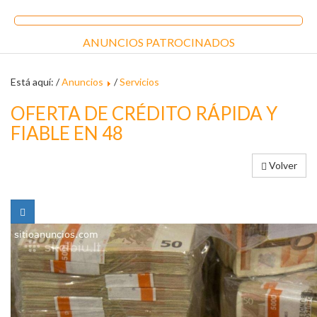
ANUNCIOS PATROCINADOS
Está aquí: /
Anuncios
/
Servicios
OFERTA DE CRÉDITO RÁPIDA Y
FIABLE EN 48
Volver