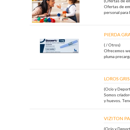
(Ofertas de em
Ofertas de e
personal para l
PIERDA GR
( / Otros)
Ofrecemos weg
pluma precarga
LOROS GRI
(Ocio y Depor
Somos criadore
y huevos. Tene
VIZITON PA
(Ocio y Deport