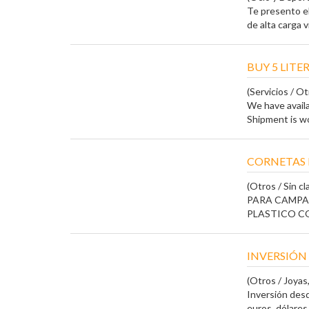
Te presento el
de alta carga vis
BUY 5 LITE
(Servicios / Ot
We have availa
Shipment is wo
CORNETAS 
(Otros / Sin cla
PARA CAMPA
PLASTICO CON
INVERSIÓN 
(Otros / Joyas,
Inversión desd
euros, dólares, 