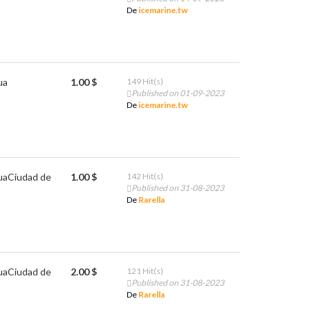
De
icemarine.tw
ua
1.00 $
149 Hit(s)
Published on 01-09-2023
De
icemarine.tw
ua
Ciudad de
1.00 $
142 Hit(s)
Published on 31-08-2023
De
Rarella
ua
Ciudad de
2.00 $
121 Hit(s)
Published on 31-08-2023
De
Rarella