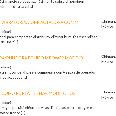
fácil manejo se desplaza fácilmente sobre el hormigón
ltados de alta ca[...]
Chihuah
O VIBRATORIA/COMPACTADORA CON M
México
sificar)
deal para compactar, distribuir y eliminar burbujas escondidas
de una f[...]
Chihuah
RA/PULIDORA EQUIPO MPOWER MODELO
México
sificar)
a un motor de 9hp.está compuesta con 4 aspas de operador
a los acabados[...]
Chihuah
EQUIPO PORTÁTIL ENAR MODELO FOX
México
sificar)
rmigón portátil eléctrico. Asas diseñadas para proteger el
otor frente [...]