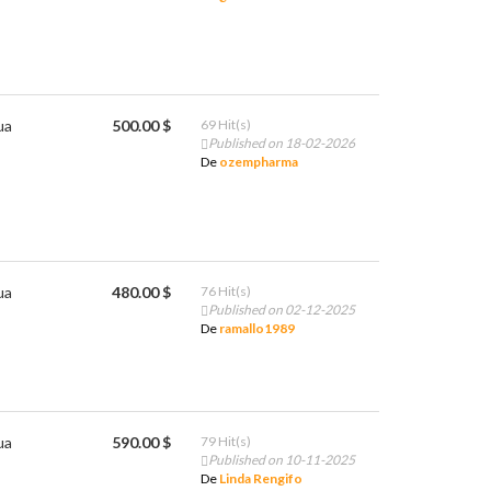
ua
500.00 $
69 Hit(s)
Published on 18-02-2026
De
ozempharma
ua
480.00 $
76 Hit(s)
Published on 02-12-2025
De
ramallo1989
ua
590.00 $
79 Hit(s)
Published on 10-11-2025
De
Linda Rengifo