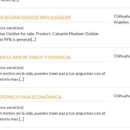
Chihuah
MUELEAR OXIDIZE WHOLESALER
Angeles
ros servicios)
ar Oxidize for sale. Product: Caluanie Muelear Oxidize
e 99% is generat[...]
Chihuah
EN EL AMOR TAROT Y VIDENCIA
ros servicios)
in motivo en la vida, puedes traer paz a tus angustias con el
orio mas [...]
Chihuah
EFÓNICO VISA ECONÓMICA
ros servicios)
in motivo en la vida, puedes traer paz a tus angustias con el
orio mas [...]