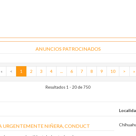
ANUNCIOS PATROCINADOS
«
<
1
2
3
4
...
6
7
8
9
10
>
»
Resultados 1 - 20 de 750
Localid
Chihuah
TA URGENTEMENTE NIÑERA, CONDUCT