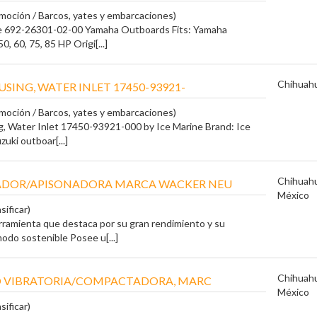
moción / Barcos, yates y embarcaciones)
e 692-26301-02-00 Yamaha Outboards Fits: Yamaha
, 60, 75, 85 HP Origi[...]
Chihuah
SING, WATER INLET 17450-93921-
moción / Barcos, yates y embarcaciones)
g, Water Inlet 17450-93921-000 by Ice Marine Brand: Ice
zuki outboar[...]
Chihuah
DOR/APISONADORA MARCA WACKER NEU
México
sificar)
rramienta que destaca por su gran rendimiento y su
do sostenible Posee u[...]
Chihuah
O VIBRATORIA/COMPACTADORA, MARC
México
sificar)