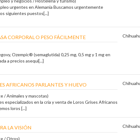
pleo y negocios / Hosteleria y turismo)
mpleo urgentes en Alemania Buscamos urgentemente
os siguientes puestos[...]
Chihuah
ASA CORPORAL O PESO FÁCILMENTE
ovy, Ozempic® (semaglutida) 0,25 mg, 0,5 mg y 1 mg en
da a precios asequi[...]
Chihuah
SES AFRICANOS PARLANTES Y HUEVO
te / Animales y mascotas)
s especializados en la cría y venta de Loros Grises Africanos
mos loros [...]
Chihuah
RA LA VISIÓN
e / Otros)