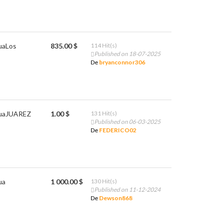
ua
Los
835.00 $
114 Hit(s)
Published on 18-07-2025
De
bryanconnor306
ua
JUAREZ
1.00 $
131 Hit(s)
Published on 06-03-2025
De
FEDERICO02
ua
1 000.00 $
130 Hit(s)
Published on 11-12-2024
De
Dewson868