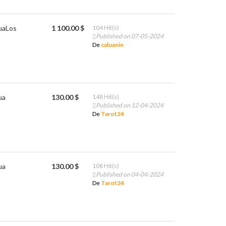
ua
Los
1 100.00 $
104 Hit(s)
Published on 07-05-2024
De
caluanie
ua
130.00 $
148 Hit(s)
Published on 12-04-2024
De
Tarot24
ua
130.00 $
108 Hit(s)
Published on 04-04-2024
De
Tarot24