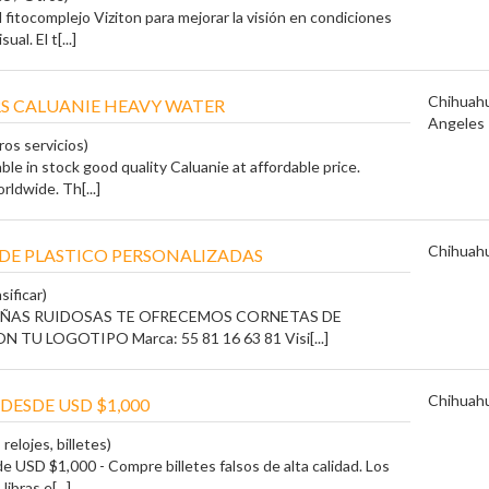
 fitocomplejo Viziton para mejorar la visión en condiciones
ual. El t[...]
Chihuah
RS CALUANIE HEAVY WATER
Angeles
ros servicios)
ble in stock good quality Caluanie at affordable price.
rldwide. Th[...]
Chihuah
DE PLASTICO PERSONALIZADAS
sificar)
ÑAS RUIDOSAS TE OFRECEMOS CORNETAS DE
 TU LOGOTIPO Marca: 55 81 16 63 81 Visi[...]
Chihuah
DESDE USD $1,000
 relojes, billetes)
e USD $1,000 - Compre billetes falsos de alta calidad. Los
libras e[...]