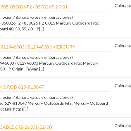
Chihuah
705-850026T2 / 850026T 2 0.01
moción / Barcos, yates y embarcaciones)
5-850026T2 / 850026T 2 0.015 Mercury Outboard Fits:
rd 40, 50, 55, 60 HP[...]
Chihuah
812946003 / 812946003 MERCURY
moción / Barcos, yates y embarcaciones)
946003 / 812946003 Mercury Outboard Fits: Mercury
50 HP Origin: Taiwan [...]
Chihuah
G ROD 629-813047
moción / Barcos, yates y embarcaciones)
od 629-813047 Mercury Outboards Fits: Mercury Outboard
t Link https[...]
Chihuah
ABLE 692-26301-02-00