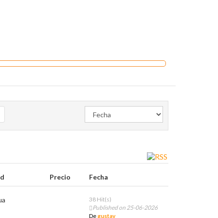
ad
Precio
Fecha
ua
38 Hit(s)
Published on 25-06-2026
De
gustav