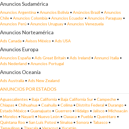
Anuncios Sudamérica
Anuncios Argentina
•
Anuncios Bolivia
•
Anúncios Brazil
•
Anuncios
Chile
•
Anuncios Colombia
•
Anuncios Ecuador
•
Anuncios Paraguay
•
Anuncios Perú
•
Anuncios Uruguay
•
Anuncios Venezuela
Anuncios Norteamérica
Ads Canada
•
Avisos México
•
Ads USA
Anuncios Europa
Anuncios España
•
Ads Great Britain
•
Ads Ireland
•
Annunci Italia
•
Ads Nederland
•
Anuncios Portugal
Anuncios Oceanía
Ads Australia
•
Ads New Zealand
ANUNCIOS POR ESTADOS
Aguascalientes
•
Baja California
•
Baja California Sur
•
Campeche
•
Chiapas
•
Chihuahua
•
Coahuila
•
Colima
•
Distrito Federal
•
Durango
•
Estado México
•
Guanajuato
•
Guerrero
•
Hidalgo
•
Jalisco
•
Michoacán
•
Morelos
•
Nayarit
•
Nuevo León
•
Oaxaca
•
Puebla
•
Querétaro
•
Quintana Roo
•
San Luis Potosí
•
Sinaloa
•
Sonora
•
Tabasco
•
Tamaulipas
•
Tlaxcala
•
Veracruz
•
Yucatán