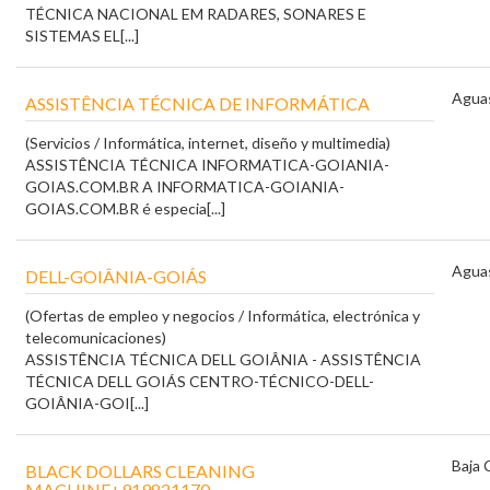
TÉCNICA NACIONAL EM RADARES, SONARES E
SISTEMAS EL[...]
Aguas
ASSISTÊNCIA TÉCNICA DE INFORMÁTICA
(Servicios / Informática, internet, diseño y multimedia)
ASSISTÊNCIA TÉCNICA INFORMATICA-GOIANIA-
GOIAS.COM.BR A INFORMATICA-GOIANIA-
GOIAS.COM.BR é especia[...]
Aguas
DELL-GOIÂNIA-GOIÁS
(Ofertas de empleo y negocios / Informática, electrónica y
telecomunicaciones)
ASSISTÊNCIA TÉCNICA DELL GOIÂNIA - ASSISTÊNCIA
TÉCNICA DELL GOIÁS CENTRO-TÉCNICO-DELL-
GOIÂNIA-GOI[...]
Baja 
BLACK DOLLARS CLEANING
MACHINE+919821170