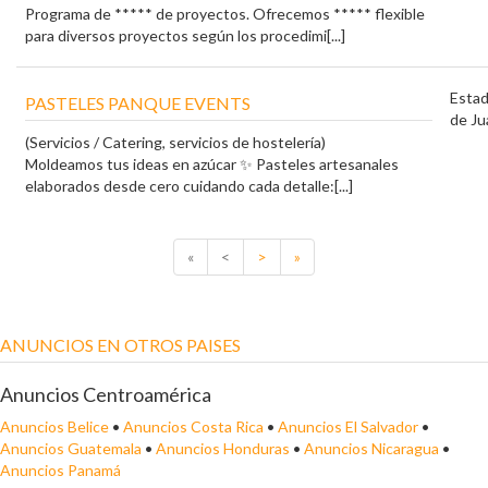
Programa de ***** de proyectos. Ofrecemos ***** flexible
para diversos proyectos según los procedimi[...]
Esta
PASTELES PANQUE EVENTS
de Ju
(Servicios / Catering, servicios de hostelería)
Moldeamos tus ideas en azúcar ✨ Pasteles artesanales
elaborados desde cero cuidando cada detalle:[...]
«
<
>
»
ANUNCIOS EN OTROS PAISES
Anuncios Centroamérica
Anuncios Belice
•
Anuncios Costa Rica
•
Anuncios El Salvador
•
Anuncios Guatemala
•
Anuncios Honduras
•
Anuncios Nicaragua
•
Anuncios Panamá