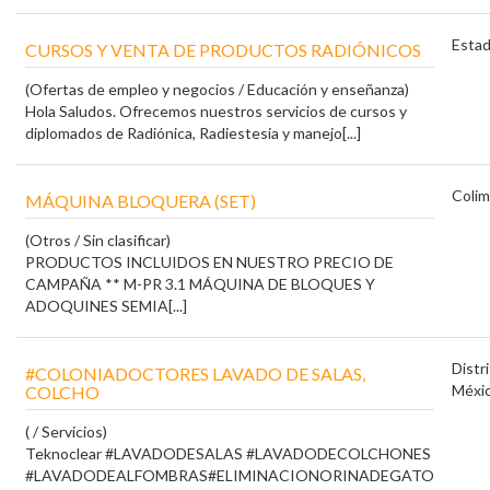
Esta
CURSOS Y VENTA DE PRODUCTOS RADIÓNICOS
(Ofertas de empleo y negocios / Educación y enseñanza)
Hola Saludos. Ofrecemos nuestros servicios de cursos y
diplomados de Radiónica, Radiestesia y manejo[...]
Colim
MÁQUINA BLOQUERA (SET)
(Otros / Sin clasificar)
PRODUCTOS INCLUIDOS EN NUESTRO PRECIO DE
CAMPAÑA ** M-PR 3.1 MÁQUINA DE BLOQUES Y
ADOQUINES SEMIA[...]
Distr
#COLONIADOCTORES LAVADO DE SALAS,
Méxi
COLCHO
( / Servicios)
Teknoclear #LAVADODESALAS #LAVADODECOLCHONES
#LAVADODEALFOMBRAS#ELIMINACIONORINADEGATO