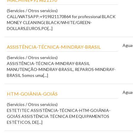
(Servicios / Otros servicios)
CALL/WATSAPP:+919821170864 for professional BLACK
MONEY CLEANING( BLACK/WHITE/GREEN-
DOLLARS,EUROS,PO[...]
Aguas
ASSISTÊNCIA-TÉCNICA-MINDRAY-BRASIL
(Servicios / Otros servicios)
ASSISTÊNCIA-TÉCNICA-MINDRAY-BRASIL
MANUTENÇÃO-MINDRAY-BRASIL, REPAROS-MINDRAY-
BRASIL Somos uma[...]
Aguas
HTM-GOIÂNIA-GOIÁS
(Servicios / Otros servicios)
ESTETITEC ASSISTÊNCIA-TÉCNICA-HTM-GOIÂNIA-
GOIÁS ASSISTÊNCIA TÉCNICA EM EQUIPAMENTOS
ESTÉTICOS, DE[...]