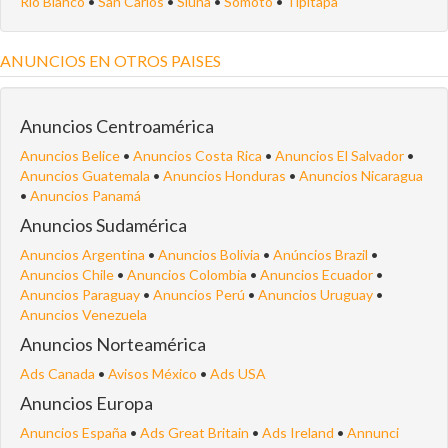
Río Blanco
•
San Carlos
•
Siuna
•
Somoto
•
Tipitapa
ANUNCIOS EN OTROS PAISES
Anuncios Centroamérica
Anuncios Belice
•
Anuncios Costa Rica
•
Anuncios El Salvador
•
Anuncios Guatemala
•
Anuncios Honduras
•
Anuncios Nicaragua
•
Anuncios Panamá
Anuncios Sudamérica
Anuncios Argentina
•
Anuncios Bolivia
•
Anúncios Brazil
•
Anuncios Chile
•
Anuncios Colombia
•
Anuncios Ecuador
•
Anuncios Paraguay
•
Anuncios Perú
•
Anuncios Uruguay
•
Anuncios Venezuela
Anuncios Norteamérica
Ads Canada
•
Avisos México
•
Ads USA
Anuncios Europa
Anuncios España
•
Ads Great Britain
•
Ads Ireland
•
Annunci