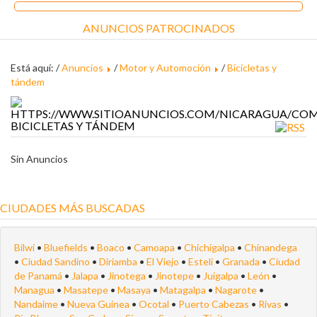
ANUNCIOS PATROCINADOS
Está aquí: /
Anuncios
/
Motor y Automoción
/
Bicicletas y
tándem
BICICLETAS Y TÁNDEM
Sin Anuncios
CIUDADES MÁS BUSCADAS
Bilwi
•
Bluefields
•
Boaco
•
Camoapa
•
Chichigalpa
•
Chinandega
•
Ciudad Sandino
•
Diriamba
•
El Viejo
•
Estelí
•
Granada
•
Ciudad
de Panamá
•
Jalapa
•
Jinotega
•
Jinotepe
•
Juigalpa
•
León
•
Managua
•
Masatepe
•
Masaya
•
Matagalpa
•
Nagarote
•
Nandaime
•
Nueva Guinea
•
Ocotal
•
Puerto Cabezas
•
Rivas
•