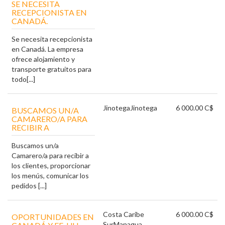
SE NECESITA
RECEPCIONISTA EN
CANADÁ.
Se necesita recepcionista
en Canadá. La empresa
ofrece alojamiento y
transporte gratuitos para
todo[...]
Jinotega
Jinotega
6 000.00 C$
BUSCAMOS UN/A
CAMARERO/A PARA
RECIBIR A
Buscamos un/a
Camarero/a para recibir a
los clientes, proporcionar
los menús, comunicar los
pedidos [...]
Costa Caribe
6 000.00 C$
OPORTUNIDADES EN
Sur
Managua