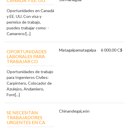
CANADÁ Y EE. UU.
Oportunidades en Canadá
y EE. UU. Con visa y
permiso de trabajo,
puedes trabajar como: -
Camarero/[...]
Matagalpa
matagalpa
6 000.00 C$
OPORTUNIDADES
LABORALES PARA
TRABAJAR CO
Oportunidades de trabajo
para Ingenieros Civiles:
Carpintero, Colocador de
Azulejos, Andamiero,
Font[...]
Chinandega
León
SE NECESITAN
TRABAJADORES
URGENTES EN CA