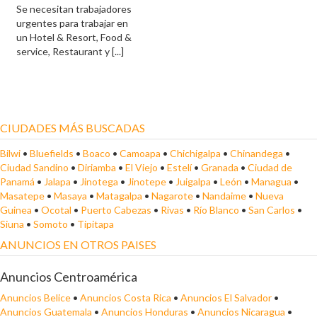
Se necesitan trabajadores
urgentes para trabajar en
un Hotel & Resort, Food &
service, Restaurant y [...]
CIUDADES MÁS BUSCADAS
Bilwi
•
Bluefields
•
Boaco
•
Camoapa
•
Chichigalpa
•
Chinandega
•
Ciudad Sandino
•
Diriamba
•
El Viejo
•
Estelí
•
Granada
•
Ciudad de
Panamá
•
Jalapa
•
Jinotega
•
Jinotepe
•
Juigalpa
•
León
•
Managua
•
Masatepe
•
Masaya
•
Matagalpa
•
Nagarote
•
Nandaime
•
Nueva
Guinea
•
Ocotal
•
Puerto Cabezas
•
Rivas
•
Río Blanco
•
San Carlos
•
Siuna
•
Somoto
•
Tipitapa
ANUNCIOS EN OTROS PAISES
Anuncios Centroamérica
Anuncios Belice
•
Anuncios Costa Rica
•
Anuncios El Salvador
•
Anuncios Guatemala
•
Anuncios Honduras
•
Anuncios Nicaragua
•