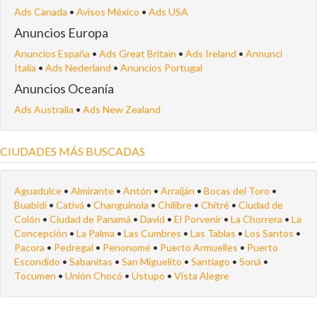
Ads Canada
•
Avisos México
•
Ads USA
Anuncios Europa
Anuncios España
•
Ads Great Britain
•
Ads Ireland
•
Annunci
Italia
•
Ads Nederland
•
Anuncios Portugal
Anuncios Oceanía
Ads Australia
•
Ads New Zealand
CIUDADES MÁS BUSCADAS
Aguadulce
•
Almirante
•
Antón
•
Arraiján
•
Bocas del Toro
•
Buabidi
•
Cativá
•
Changuinola
•
Chilibre
•
Chitré
•
Ciudad de
Colón
•
Ciudad de Panamá
•
David
•
El Porvenir
•
La Chorrera
•
La
Concepción
•
La Palma
•
Las Cumbres
•
Las Tablas
•
Los Santos
•
Pacora
•
Pedregal
•
Penonomé
•
Puerto Armuelles
•
Puerto
Escondido
•
Sabanitas
•
San Miguelito
•
Santiago
•
Soná
•
Tocumen
•
Unión Chocó
•
Ustupo
•
Vista Alegre