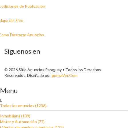
Codiciones de Publicación
Mapa del Sitio
Como Destacar Anuncios
Síguenos en
© 2026 Sitio Anuncios Paraguay • Todos los Derechos
Reservados. Diseñado por
gonzaVer.Com
Menu
Todos los anuncios (1236)
Inmobiliaria (109)
Motor y Automoción (77)
Ofertas de empleo y negocios (123)