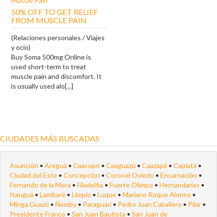
50% OFF TO GET RELIEF
FROM MUSCLE PAIN
(Relaciones personales / Viajes
y ocio)
Buy Soma 500mg Online is
used short-term to treat
muscle pain and discomfort. It
is usually used alo[...]
CIUDADES MÁS BUSCADAS
Asunción
•
Areguá
•
Caacupé
•
Caaguazú
•
Caazapá
•
Capiatá
•
Ciudad del Este
•
Concepción
•
Coronel Oviedo
•
Encarnación
•
Fernando de la Mora
•
Filadelfia
•
Fuerte Olimpo
•
Hernandarias
•
Itauguá
•
Lambaré
•
Limpio
•
Luque
•
Mariano Roque Alonso
•
Minga Guazú
•
Ñemby
•
Paraguarí
•
Pedro Juan Caballero
•
Pilar
•
Presidente Franco
•
San Juan Bautista
•
San Juan de