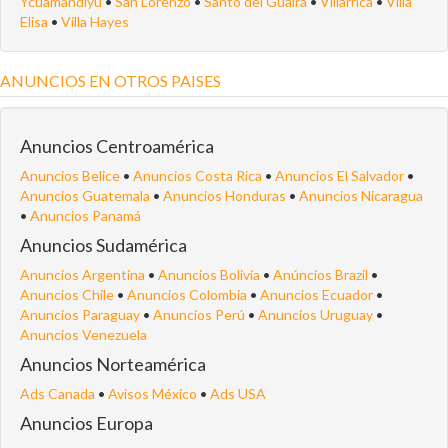
Ycuamandiyú
•
San Lorenzo
•
Santo del Guairá
•
Villarrica
•
Villa
Elisa
•
Villa Hayes
ANUNCIOS EN OTROS PAISES
Anuncios Centroamérica
Anuncios Belice
•
Anuncios Costa Rica
•
Anuncios El Salvador
•
Anuncios Guatemala
•
Anuncios Honduras
•
Anuncios Nicaragua
•
Anuncios Panamá
Anuncios Sudamérica
Anuncios Argentina
•
Anuncios Bolivia
•
Anúncios Brazil
•
Anuncios Chile
•
Anuncios Colombia
•
Anuncios Ecuador
•
Anuncios Paraguay
•
Anuncios Perú
•
Anuncios Uruguay
•
Anuncios Venezuela
Anuncios Norteamérica
Ads Canada
•
Avisos México
•
Ads USA
Anuncios Europa