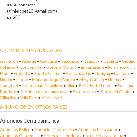
así, el contacto
(gimielopez10@gmail.com)
para[...]
CIUDADES MÁS BUSCADAS
Asunción
•
Areguá
•
Caacupé
•
Caaguazú
•
Caazapá
•
Capiatá
•
Ciudad
del Este
•
Concepción
•
Coronel Oviedo
•
Encarnación
•
Fernando de la
Mora
•
Filadelfia
•
Fuerte Olimpo
•
Hernandarias
•
Itauguá
•
Lambaré
•
Limpio
•
Luque
•
Mariano Roque Alonso
•
Minga Guazú
•
Ñemby
•
Paraguarí
•
Pedro Juan Caballero
•
Pilar
•
Presidente Franco
•
San Juan
Bautista
•
San Juan de Ycuamandiyú
•
San Lorenzo
•
Santo del Guairá
•
Villarrica
•
Villa Elisa
•
Villa Hayes
ANUNCIOS EN OTROS PAISES
Anuncios Centroamérica
Anuncios Belice
•
Anuncios Costa Rica
•
Anuncios El Salvador
•
Anuncios Guatemala
•
Anuncios Honduras
•
Anuncios Nicaragua
•