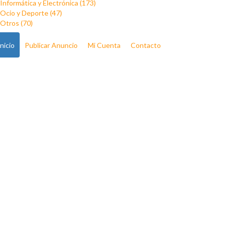
Informática y Electrónica (173)
Ocio y Deporte (47)
Otros (70)
Inicio
Publicar Anuncio
Mi Cuenta
Contacto