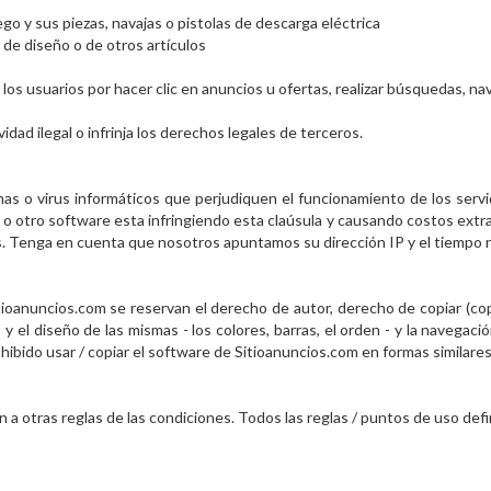
go y sus piezas, navajas o pistolas de descarga eléctrica
s de diseño o de otros artículos
s usuarios por hacer clic en anuncios u ofertas, realizar búsquedas, na
vidad ilegal o infrinja los derechos legales de terceros.
as o virus informáticos que perjudiquen el funcionamiento de los serv
 o otro software esta infringiendo esta claúsula y causando costos ext
s. Tenga en cuenta que nosotros apuntamos su dirección IP y el tiempo
ioanuncios.com se reservan el derecho de autor, derecho de copiar (cop
el diseño de las mismas - los colores, barras, el orden - y la navegació
ohibido usar / copiar el software de Sitioanuncios.com en formas similares
n a otras reglas de las condiciones. Todos las reglas / puntos de uso def