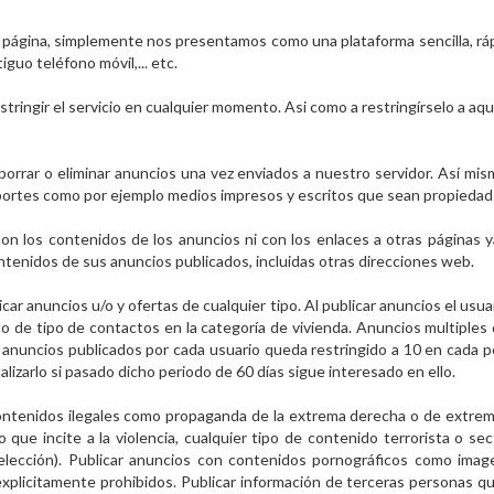
a página, simplemente nos presentamos como una plataforma sencilla, rápi
guo teléfono móvil,... etc.
stringir el servicio en cualquier momento. Asi como a restringírselo a a
borrar o eliminar anuncios una vez enviados a nuestro servidor. Así mi
portes como por ejemplo medios impresos y escritos que sean propiedad 
 con los contenidos de los anuncios ni con los enlaces a otras páginas y
ntenidos de sus anuncios publicados, incluidas otras direcciones web.
car anuncios u/o y ofertas de cualquier tipo. Al publicar anuncios el usua
lo de tipo de contactos en la categoría de vivienda. Anuncios multiples
de anuncios publicados por cada usuario queda restringido a 10 en cada p
lizarlo si pasado dicho periodo de 60 días sigue interesado en ello.
ontenidos ilegales como propaganda de la extrema derecha o de extrem
 que incite a la violencia, cualquier tipo de contenido terrorista o sec
 elección). Publicar anuncios con contenidos pornográficos como imag
plicitamente prohibidos. Publicar información de terceras personas 