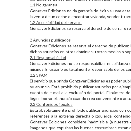
1.1 No garantia
Gonzaver Ediciones no da garantia de éxito al usar est
la venta de un coche o encontrar vivienda, vender tu anti
1.2 Accesibilidad del servicio
Gonzaver Ediciones se reserva el derecho de cerrar o re
2 Anuncios publicados
Gonzaver Ediciones se reserva el derecho de publicar, 
dichos anuncios en otros dominios u otros medios o so
2.1 Responsabilidad
Gonzaver Ediciones no se responsabiliza, ni solidariza
mismos. El usuario es totalmente responsable de los co
2.2 SPAM
El servicio que brinda Gonzaver Ediciones es poder publi
su anuncio. Está prohibido publicar anuncios por ejemp
cuenta de e-mail a la exclusión del portal. El número 
lógico borrar el anuncio cuando crea conveniente o actua
2.3 Contenidos ilegales
Está absolutamente prohibido publicar anuncios con c
referentes a la extrema derecha o izquierda, contenido
Gonzaver Ediciones considere inadmisible (a nuestra
imagenes que expulsan las buenas costumbres estan ex