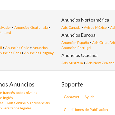
Anuncios Norteamérica
alvador
•
Anuncios Guatemala
•
Ads Canada
•
Avisos México
•
Ad
Panamá
Anuncios Europa
Anuncios España
•
Ads Great Bri
il
•
Anuncios Chile
•
Anuncios
Anuncios Portugal
nuncios Perú
•
Anuncios Uruguay
Anuncios Oceanía
Ads Australia
•
Ads New Zealand
mos Anuncios
Soporte
e francés todos niveles
Gonzaver
Ayuda
e Inglés
s - Aulas online ou presenciais
niversitarios legales
Condiciones de Publicación