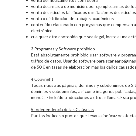
venta de medicamentos con receta
venta de armas o de munición, por ejemplo, armas de fue
venta de artículos falsificados o imitaciones de artículo
venta o distribución de trabajos académicos
contenido relacionado con programas que compensan a lo
electrónico
cualquier otro contenido que sea ilegal, incite a una acti
3 Programas y Software prohibido
Está absolutamente prohibido usar software y program
tráfico de datos. Usando software para scanear páginas
de 50 € en tasas de elaboración más los daños causado
4 Copyright
Todas nuestras páginas, dominios y subdominios de Sit
dominios y subdominios, asi como imagenes publicadas, y 
mundial - incluido traducciones a otros idiomas. Está pr
5 Independencia de las Claúsulas
Puntos inefices o puntos que llevan a ineficaz no afecta