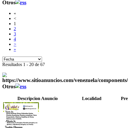
Otros
«
<
1
2
3
4
>
»
Resultados 1 - 20 de 67
Otros
Descripcion Anuncio
Localidad
Pre