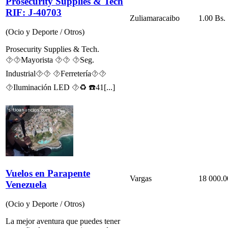
Prosecurity Supplies & Tech
RIF: J-40703
Zulia
maracaibo
1.00 Bs.
(Ocio y Deporte / Otros)
Prosecurity Supplies & Tech.
⯑⯑Mayorista ⯑⯑ ⯑Seg.
Industrial⯑⯑ ⯑Ferretería⯑⯑
⯑Iluminación LED ⯑♻ ☎41[...]
Vuelos en Parapente
Vargas
18 000.0
Venezuela
(Ocio y Deporte / Otros)
La mejor aventura que puedes tener