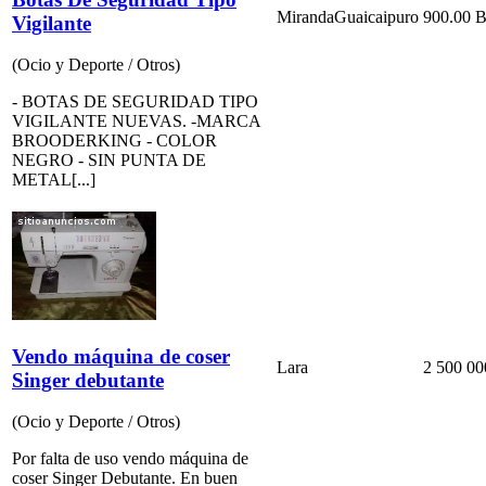
Miranda
Guaicaipuro
900.00 B
Vigilante
(Ocio y Deporte / Otros)
- BOTAS DE SEGURIDAD TIPO
VIGILANTE NUEVAS. -MARCA
BROODERKING - COLOR
NEGRO - SIN PUNTA DE
METAL[...]
Vendo máquina de coser
Lara
2 500 00
Singer debutante
(Ocio y Deporte / Otros)
Por falta de uso vendo máquina de
coser Singer Debutante. En buen