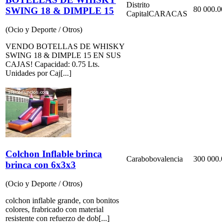
Distrito
80 000.0
SWING 18 & DIMPLE 15
Capital
CARACAS
(Ocio y Deporte / Otros)
VENDO BOTELLAS DE WHISKY
SWING 18 & DIMPLE 15 EN SUS
CAJAS! Capacidad: 0.75 Lts.
Unidades por Caj[...]
Colchon Inflable brinca
Carabobo
valencia
300 000.
brinca con 6x3x3
(Ocio y Deporte / Otros)
colchon inflable grande, con bonitos
colores, frabricado con material
resistente con refuerzo de dob[...]