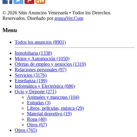
© 2026 Sitio Anuncios Venezuela • Todos los Derechos
Reservados. Diseñado por
gonzaVer.Com
Menu
Todos los anuncios (8901)
Inmobiliaria (1338)
Motor y Automoción (1050)
Ofertas de empleo y negocios (1319)
Relaciones personales (97)
Servicios (3176)
Enseñanza (199)
Informática y Electrónica (686)
Ocio y Deporte (271)
Animales y mascotas (104)
Entradas (3)
Libros, peliculas, música (29)
Material deportivo (19)
Ropa (40)
Otros (67)
Otros (765)