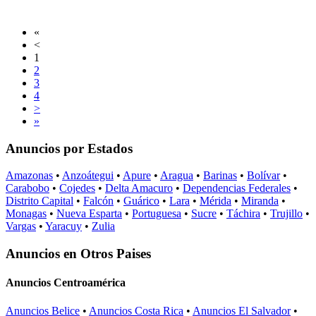
«
<
1
2
3
4
>
»
Anuncios por Estados
Amazonas
•
Anzoátegui
•
Apure
•
Aragua
•
Barinas
•
Bolívar
•
Carabobo
•
Cojedes
•
Delta Amacuro
•
Dependencias Federales
•
Distrito Capital
•
Falcón
•
Guárico
•
Lara
•
Mérida
•
Miranda
•
Monagas
•
Nueva Esparta
•
Portuguesa
•
Sucre
•
Táchira
•
Trujillo
•
Vargas
•
Yaracuy
•
Zulia
Anuncios en Otros Paises
Anuncios Centroamérica
Anuncios Belice
•
Anuncios Costa Rica
•
Anuncios El Salvador
•