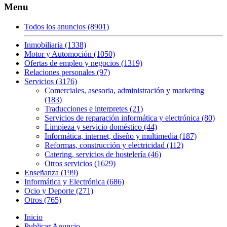
Menu
Todos los anuncios (8901)
Inmobiliaria (1338)
Motor y Automoción (1050)
Ofertas de empleo y negocios (1319)
Relaciones personales (97)
Servicios (3176)
Comerciales, asesoria, administración y marketing
(183)
Traducciones e interpretes (21)
Servicios de reparación informática y electrónica (80)
Limpieza y servicio doméstico (44)
Informática, internet, diseño y multimedia (187)
Reformas, construcción y electricidad (112)
Catering, servicios de hostelería (46)
Otros servicios (1629)
Enseñanza (199)
Informática y Electrónica (686)
Ocio y Deporte (271)
Otros (765)
Inicio
Publicar Anuncio