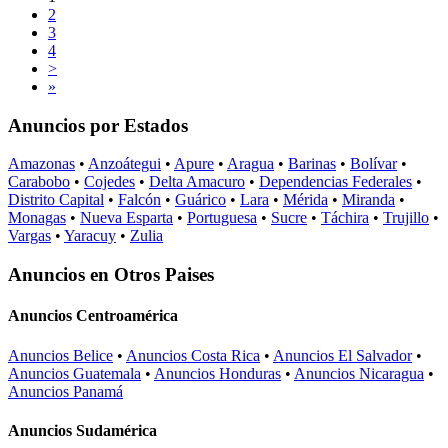
2
3
4
>
»
Anuncios por Estados
Amazonas
•
Anzoátegui
•
Apure
•
Aragua
•
Barinas
•
Bolívar
•
Carabobo
•
Cojedes
•
Delta Amacuro
•
Dependencias Federales
•
Distrito Capital
•
Falcón
•
Guárico
•
Lara
•
Mérida
•
Miranda
•
Monagas
•
Nueva Esparta
•
Portuguesa
•
Sucre
•
Táchira
•
Trujillo
•
Vargas
•
Yaracuy
•
Zulia
Anuncios en Otros Paises
Anuncios Centroamérica
Anuncios Belice
•
Anuncios Costa Rica
•
Anuncios El Salvador
•
Anuncios Guatemala
•
Anuncios Honduras
•
Anuncios Nicaragua
•
Anuncios Panamá
Anuncios Sudamérica