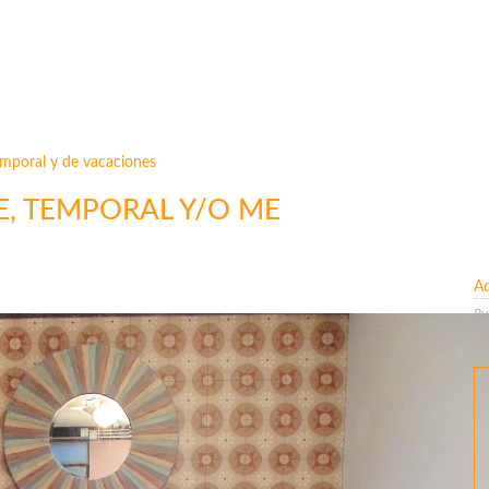
emporal y de vacaciones
E, TEMPORAL Y/O ME
A
Pu