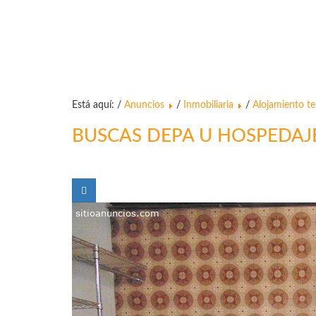
Está aquí: /
Anuncios
/
Inmobiliaria
/
Alojamiento t
BUSCAS DEPA U HOSPEDAJ