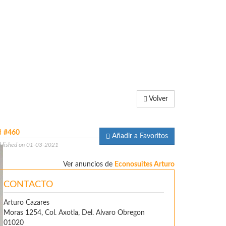
Volver
d
#460
Añadir a Favoritos
blished on 01-03-2021
Ver anuncios de
Econosuites Arturo
CONTACTO
Arturo Cazares
Moras 1254, Col. Axotla, Del. Alvaro Obregon
01020