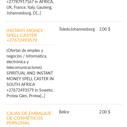
+27787917167 in AFRICA,
UK, France, Italy, Gauteng,
Johannesburg, D[...]
Toledo
Johannesburg
2.00 $
INSTANT MONEY
SPELL CASTER
+27672493579
(Ofertas de empleo y
negocios / Informática,
electrónica y
telecomunicaciones)
SPIRITUAL AND INSTANT
MONEY SPELL CASTER IN
SOUTH AFRICA
+27672493579 in Soweto,
Protea Glen, Protea[...]
Belice
2.00 $
CAJAS DE EMBALAJE
DE COSMÉTICOS
PERSONAL