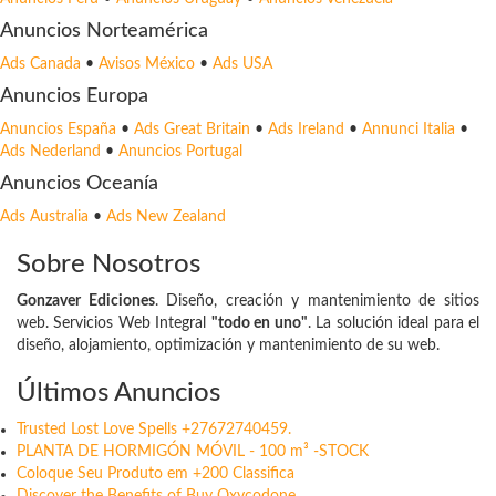
Anuncios Norteamérica
Ads Canada
•
Avisos México
•
Ads USA
Anuncios Europa
Anuncios España
•
Ads Great Britain
•
Ads Ireland
•
Annunci Italia
•
Ads Nederland
•
Anuncios Portugal
Anuncios Oceanía
Ads Australia
•
Ads New Zealand
Sobre Nosotros
Gonzaver Ediciones
. Diseño, creación y mantenimiento de sitios
web. Servicios Web Integral
"todo en uno"
. La solución ideal para el
diseño, alojamiento, optimización y mantenimiento de su web.
Últimos Anuncios
Trusted Lost Love Spells +27672740459.
PLANTA DE HORMIGÓN MÓVIL - 100 m³ -STOCK
Coloque Seu Produto em +200 Classifica
Discover the Benefits of Buy Oxycodone