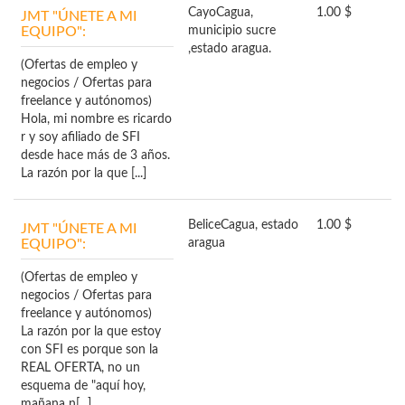
Cayo
Cagua,
1.00 $
JMT "ÚNETE A MI
EQUIPO":
municipio sucre
,estado aragua.
(Ofertas de empleo y
negocios / Ofertas para
freelance y autónomos)
Hola, mi nombre es ricardo
r y soy afiliado de SFI
desde hace más de 3 años.
La razón por la que [...]
Belice
Cagua, estado
1.00 $
JMT "ÚNETE A MI
EQUIPO":
aragua
(Ofertas de empleo y
negocios / Ofertas para
freelance y autónomos)
La razón por la que estoy
con SFI es porque son la
REAL OFERTA, no un
esquema de "aquí hoy,
mañana n[...]