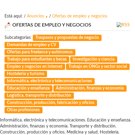
Está aquí: /
Anuncios
/
Ofertas de empleo y negocios
OFERTAS DE EMPLEO Y NEGOCIOS
Subcategorias:
Traspasos y propuestas de negocio
Demandas de empleo y CV
Ofertas para freelance y autónomos
Trabajo para estudiantes y becas
Investigación y ciencia
Empleo y negocios en internet
Trabajo en ONGs y sector social
Hosteleria y turismo
Informática, electrónica y telecomunicaciones
Educación y enseñanza
Administración, finanzas y economía
Logística, transporte y distribución
Construcción, producción, fabricación y oficios
Otras profesiones
Informática, electrónica y telecomunicaciones. Educación y enseñanza.
Administración, finanzas y economía. Transporte y distribución.
Construcción, producción y oficios. Medicina y salud. Hosteleria.