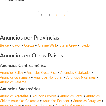
«
<
>
»
Anuncios por Provincias
Belice
•
Cayol
•
Corozal
•
Orange Walk
•
Stann Creek
•
Toledo
Anuncios en Otros Paises
Anuncios Centroamérica
Anuncios Belice
•
Anuncios Costa Rica
•
Anuncios El Salvador
•
Anuncios Guatemala
•
Anuncios Honduras
•
Anuncios Nicaragua
•
Anuncios Panamá
Anuncios Sudamérica
Anuncios Argentina
•
Anuncios Bolivia
•
Anúncios Brazil
•
Anuncios
Chile
•
Anuncios Colombia
•
Anuncios Ecuador
•
Anuncios Paraguay
•
Anuncios Perú
•
Anuncios Uruguay
•
Anuncios Venezuela