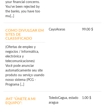
your financial concerns.
You've been rejected by
the banks, you have too
mu[...]
Cayo
Araras
99.00 $
COMO DIVULGAR EM
SITES DE
CLASSIFICADO
(Ofertas de empleo y
negocios / Informática,
electrónica y
telecomunicaciones)
Você pode anunciar
automaticamente seu site
produto ou serviço usando
nosso sistema (PCG -
Programa [...]
Toledo
Cagua, estado
1.00 $
JMT "ÚNETE A MI
EQUIPO":
aragua