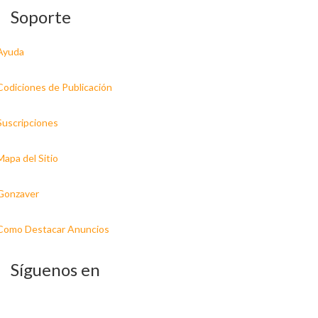
Soporte
Ayuda
Codiciones de Publicación
Suscripciones
Mapa del Sitio
Gonzaver
Como Destacar Anuncios
Síguenos en