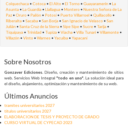
Colquechaca
•
Cotoca
•
El Alto
•
El Torno
•
Guayaramerin
•
La
Asunta
•
La Guardia
•
Llallagua
•
Montero
•
Nuestra Señora de La
Paz
•
Oruro
•
Pailón
•
Potosí
•
Puerto Villarroel
•
Quillacollo
•
Riberalta
•
Sacaba
•
San Borja
•
San Ignacio de Velasco
•
San
Julián
•
Santa Cruz de la Sierra
•
Sipe Sipe
•
Sucre
•
Tarija
•
Tiquipaya
•
Trinidad
•
Tupiza
•
Viacha
•
Villa Tunari
•
Villamonte
•
Villazón
•
Vinto
•
Warnes
•
Yacuiba
•
Yapacaní
Sobre Nosotros
Gonzaver Ediciones
. Diseño, creación y mantenimiento de sitios
web. Servicios Web Integral
"todo en uno"
. La solución ideal para
el diseño, alojamiento, optimización y mantenimiento de su web.
Últimos Anuncios
tramites universitarios 2027
titulos universitarios 2027
ELABORACION DE TESIS Y PROYECTO DE GRADO
CURSO VIRTUAL DE CYPECAD 2023