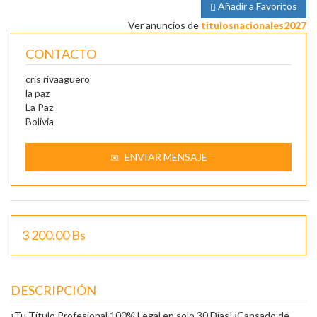
Añadir a Favoritos
Ver anuncios de
titulosnacionales2027
CONTACTO
cris rivaaguero
la paz
La Paz
Bolivia
ENVIAR MENSAJE
3 200.00 Bs
DESCRIPCIÓN
¡Tu Título Profesional 100% Legal en solo 30 Días!¿Cansado de