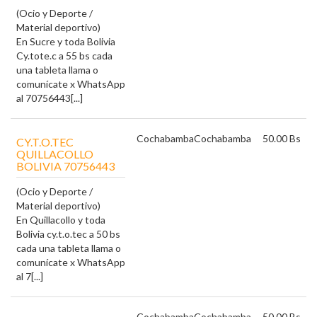
(Ocio y Deporte /
Material deportivo)
En Sucre y toda Bolivia
Cy.tote.c a 55 bs cada
una tableta llama o
comunícate x WhatsApp
al 70756443[...]
Cochabamba
Cochabamba
50.00 Bs
CY.T.O.TEC
QUILLACOLLO
BOLIVIA 70756443
(Ocio y Deporte /
Material deportivo)
En Quillacollo y toda
Bolivia cy.t.o.tec a 50 bs
cada una tableta llama o
comunícate x WhatsApp
al 7[...]
Cochabamba
Cochabamba
50.00 Bs