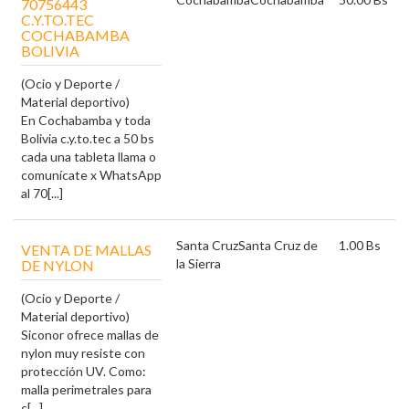
70756443
C.Y.TO.TEC
COCHABAMBA
BOLIVIA
(Ocio y Deporte /
Material deportivo)
En Cochabamba y toda
Bolivia c.y.to.tec a 50 bs
cada una tableta llama o
comunícate x WhatsApp
al 70[...]
Santa Cruz
Santa Cruz de
1.00 Bs
VENTA DE MALLAS
la Sierra
DE NYLON
(Ocio y Deporte /
Material deportivo)
Siconor ofrece mallas de
nylon muy resiste con
protección UV. Como:
malla perimetrales para
c[...]