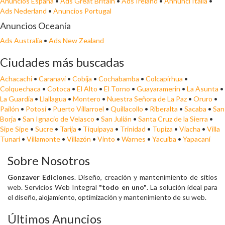
Anuncios España
•
Ads Great Britain
•
Ads Ireland
•
Annunci Italia
•
Ads Nederland
•
Anuncios Portugal
Anuncios Oceanía
Ads Australia
•
Ads New Zealand
Ciudades más buscadas
Achacachi
•
Caranavi
•
Cobija
•
Cochabamba
•
Colcapirhua
•
Colquechaca
•
Cotoca
•
El Alto
•
El Torno
•
Guayaramerin
•
La Asunta
•
La Guardia
•
Llallagua
•
Montero
•
Nuestra Señora de La Paz
•
Oruro
•
Pailón
•
Potosí
•
Puerto Villarroel
•
Quillacollo
•
Riberalta
•
Sacaba
•
San
Borja
•
San Ignacio de Velasco
•
San Julián
•
Santa Cruz de la Sierra
•
Sipe Sipe
•
Sucre
•
Tarija
•
Tiquipaya
•
Trinidad
•
Tupiza
•
Viacha
•
Villa
Tunari
•
Villamonte
•
Villazón
•
Vinto
•
Warnes
•
Yacuiba
•
Yapacaní
Sobre Nosotros
Gonzaver Ediciones
. Diseño, creación y mantenimiento de sitios
web. Servicios Web Integral
"todo en uno"
. La solución ideal para
el diseño, alojamiento, optimización y mantenimiento de su web.
Últimos Anuncios