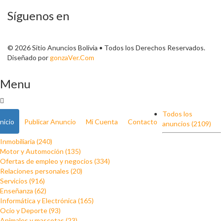
Síguenos en
© 2026 Sitio Anuncios Bolivia • Todos los Derechos Reservados.
Diseñado por
gonzaVer.Com
Menu
Todos los
Inicio
Publicar Anuncio
Mi Cuenta
Contacto
anuncios (2109)
Inmobiliaria (240)
Motor y Automoción (135)
Ofertas de empleo y negocios (334)
Relaciones personales (20)
Servicios (916)
Enseñanza (62)
Informática y Electrónica (165)
Ocio y Deporte (93)
Animales y mascotas (23)