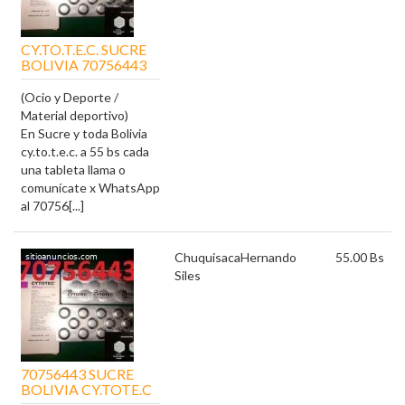
CY.TO.T.E.C. SUCRE
BOLIVIA 70756443
(Ocio y Deporte /
Material deportivo)
En Sucre y toda Bolivia
cy.to.t.e.c. a 55 bs cada
una tableta llama o
comunícate x WhatsApp
al 70756[...]
Chuquisaca
Hernando
55.00 Bs
Siles
70756443 SUCRE
BOLIVIA CY.TOTE.C