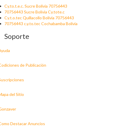
Cy.to.t.e.c. Sucre Bolivia 70756443
70756443 Sucre Bolivia Cy.tote.c
Cy.t.o.tec Quillacollo Bolivia 70756443
70756443 c.y.to.tec Cochabamba Bolivia
Soporte
Ayuda
Codiciones de Publicación
Suscripciones
Mapa del Sitio
Gonzaver
Como Destacar Anuncios