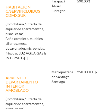
Tarapacá
590.00 $
Álvaro
HABITACION
C/SERVINCLUIDOS
Obregón
CDMX SUR
(Inmobiliaria / Oferta de
alquiler de apartamentos,
pisos, casas)
Baño completo, muebles,
sillones, mesa,
desayunador, microondas,
frigobar, LUZ AGUA GAS E
INTERNET i[...]
Metropolitana
250 000.00 $
de Santiago
ARRIENDO
DEPARTAMENTO
Santiago
INTERIOR
AMOBLADO
(Inmobiliaria / Oferta de
alquiler de apartamentos,
pisos, casas)