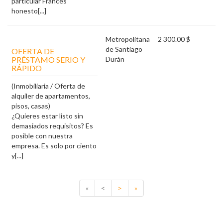
particular Francés
honesto[...]
Metropolitana
2 300.00 $
de Santiago
OFERTA DE
PRÉSTAMO SERIO Y
Durán
RÁPIDO
(Inmobiliaria / Oferta de
alquiler de apartamentos,
pisos, casas)
¿Quieres estar listo sin
demasiados requisitos? Es
posible con nuestra
empresa. Es solo por ciento
y[...]
«
<
>
»