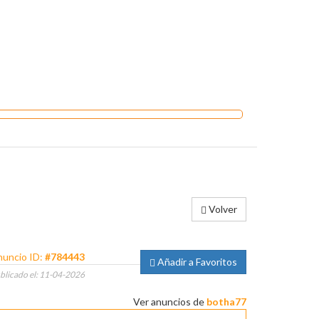
Volver
uncio ID:
#784443
Añadir a Favoritos
blicado el: 11-04-2026
Ver anuncios de
botha77