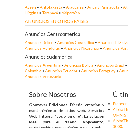
Aysén
•
Antofagasta
•
Araucanía
•
Arica y Parinacota
•
At
Higgins
•
Tarapacá
•
Valparaíso
ANUNCIOS EN OTROS PAISES
Anuncios Centroamérica
Anuncios Belice
•
Anuncios Costa Rica
•
Anuncios El Salv
Anuncios Honduras
•
Anuncios Nicaragua
•
Anuncios Pa
Anuncios Sudamérica
Anuncios Argentina
•
Anuncios Bolivia
•
Anúncios Brazil
•
Colombia
•
Anuncios Ecuador
•
Anuncios Paraguay
•
Anun
Anuncios Venezuela
Sobre Nosotros
Últi
Pioneer
Gonzaver Ediciones
. Diseño, creación y
AlphaTh
mantenimiento de sitios web. Servicios
OMNIS-
Web Integral
"todo en uno"
. La solución
AlphaTh
ideal para el diseño, alojamiento,
3000,
optimización y mantenimiento de su web.