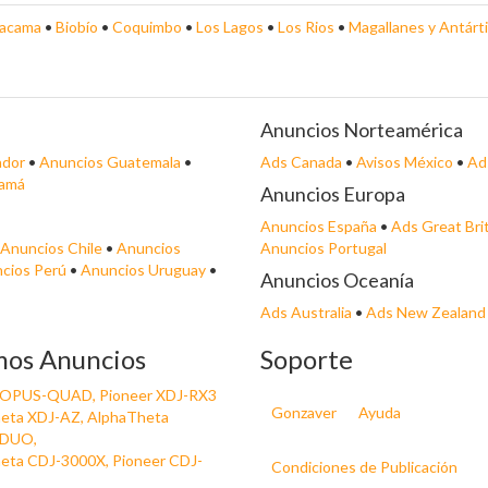
acama
•
Biobío
•
Coquimbo
•
Los Lagos
•
Los Rios
•
Magallanes y Antárti
Anuncios Norteamérica
ador
•
Anuncios Guatemala
•
Ads Canada
•
Avisos México
•
Ad
namá
Anuncios Europa
Anuncios España
•
Ads Great Bri
Anuncios Chile
•
Anuncios
Anuncios Portugal
cios Perú
•
Anuncios Uruguay
•
Anuncios Oceanía
Ads Australia
•
Ads New Zealand
mos Anuncios
Soporte
 OPUS-QUAD, Pioneer XDJ-RX3
Gonzaver
Ayuda
eta XDJ-AZ, AlphaTheta
DUO,
eta CDJ-3000X, Pioneer CDJ-
Condiciones de Publicación