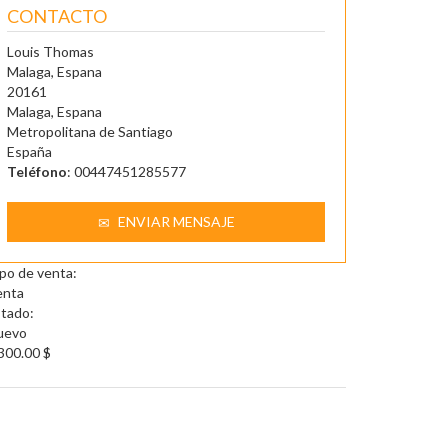
CONTACTO
Louis Thomas
Malaga, Espana
20161
Malaga, Espana
Metropolitana de Santiago
España
Teléfono
: 00447451285577
ENVIAR MENSAJE
po de venta:
enta
tado:
uevo
300.00 $