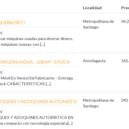
Localidad
Pre
Metropolitana de
36 2
UERA (SET)
Santiago
r)
car máquinas usadas para ahorrar dinero,
 máquinas nuevas son [...]
Antofagasta
165.
MIGÓN MÓVIL - 100 M³ -STOCK
r)
Móvil En Venta Del Fabricante – Entrega
tock CARACTERÍSTICAS [...]
Metropolitana de
245 
LOQUES Y ADOQUINES AUTOMÁTIC
Santiago
r)
QUES Y ADOQUINES AUTOMÁTICA EN
 compacto con tecnología especial a[...]