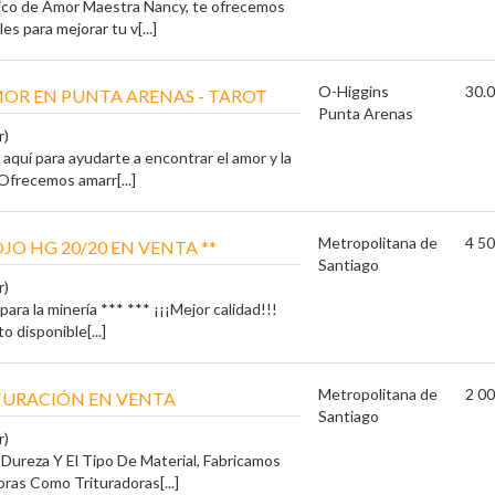
rico de Amor Maestra Nancy, te ofrecemos
es para mejorar tu v[...]
O-Higgins
30.0
OR EN PUNTA ARENAS - TAROT
Punta Arenas
r)
aquí para ayudarte a encontrar el amor y la
 Ofrecemos amarr[...]
Metropolitana de
4 50
JO HG 20/20 EN VENTA **
Santiago
r)
para la minería *** *** ¡¡¡Mejor calidad!!!
 disponible[...]
Metropolitana de
2 00
TURACIÓN EN VENTA
Santiago
r)
ureza Y El Tipo De Material, Fabricamos
oras Como Trituradoras[...]