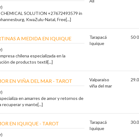
All
r)
 CHEMICAL SOLUTION +27672493579 in
hannesburg, KwaZulu-Natal, Free[...]
Tarapacá
50 0
RTINAS A MEDIDA EN IQUIQUE
Iquique
r)
mpresa chilena especializada en la
ución de productos textil[...]
Valparaíso
29.0
OR EN VIÑA DEL MAR - TAROT
viña del mar
r)
pecializa en amarres de amor y retornos de
 recuperar y mante[...]
Tarapacá
30.0
OR EN IQUIQUE - TAROT
Iquique
r)