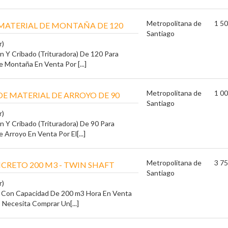
Metropolitana de
1 50
MATERIAL DE MONTAÑA DE 120
Santiago
r)
ón Y Cribado (Trituradora) De 120 Para
e Montaña En Venta Por [...]
Metropolitana de
1 00
E MATERIAL DE ARROYO DE 90
Santiago
r)
ón Y Cribado (Trituradora) De 90 Para
 Arroyo En Venta Por El[...]
Metropolitana de
3 75
CRETO 200 M3 - TWIN SHAFT
Santiago
r)
 Con Capacidad De 200 m3 Hora En Venta
 Necesita Comprar Un[...]