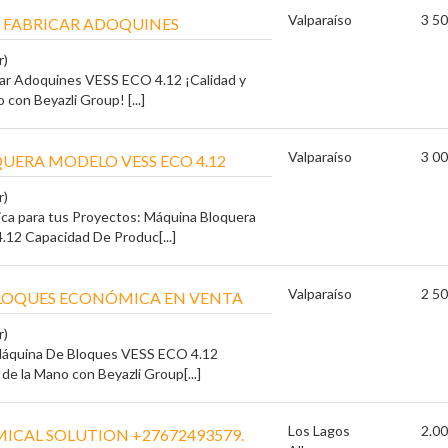
Valparaíso
3 50
 FABRICAR ADOQUINES
r)
car Adoquines VESS ECO 4.12 ¡Calidad y
con Beyazli Group! [...]
Valparaíso
3 00
ERA MODELO VESS ECO 4.12
r)
ica para tus Proyectos: Máquina Bloquera
12 Capacidad De Produc[...]
Valparaíso
2 50
LOQUES ECONÓMICA EN VENTA
r)
Máquina De Bloques VESS ECO 4.12
de la Mano con Beyazli Group[...]
Los Lagos
2.00
ICAL SOLUTION +27672493579.