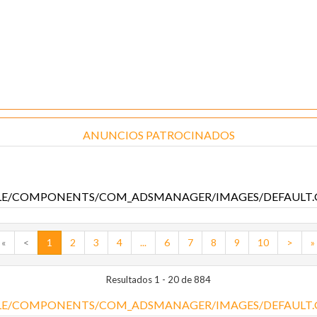
ANUNCIOS PATROCINADOS
«
<
1
2
3
4
...
6
7
8
9
10
>
»
Resultados 1 - 20 de 884