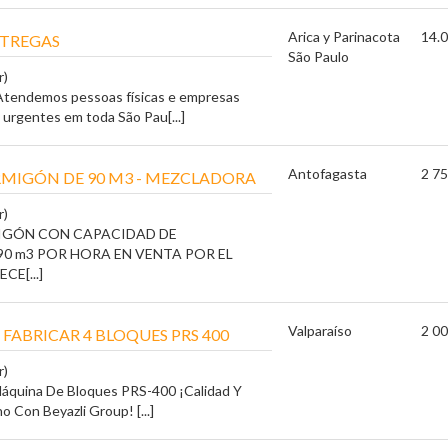
Arica y Parinacota
14.0
NTREGAS
São Paulo
r)
tendemos pessoas físicas e empresas
 urgentes em toda São Pau[...]
Antofagasta
2 75
MIGÓN DE 90 M3 - MEZCLADORA
r)
IGÓN CON CAPACIDAD DE
0 m3 POR HORA EN VENTA POR EL
E[...]
Valparaíso
2 00
FABRICAR 4 BLOQUES PRS 400
r)
Máquina De Bloques PRS-400 ¡Calidad Y
 Con Beyazli Group! [...]