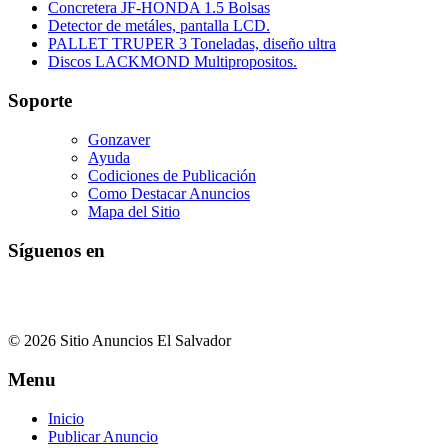
Concretera JF-HONDA 1.5 Bolsas
Detector de metáles, pantalla LCD.
PALLET TRUPER 3 Toneladas, diseño ultra
Discos LACKMOND Multipropositos.
Soporte
Gonzaver
Ayuda
Codiciones de Publicación
Como Destacar Anuncios
Mapa del Sitio
Síguenos en
© 2026 Sitio Anuncios El Salvador
Menu
Inicio
Publicar Anuncio