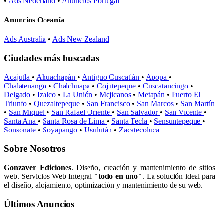
•
Ads Nederland
•
Anuncios Portugal
Anuncios Oceanía
Ads Australia
•
Ads New Zealand
Ciudades más buscadas
Acajutla
•
Ahuachapán
•
Antiguo Cuscatlán
•
Apopa
•
Chalatenango
•
Chalchuapa
•
Cojutepeque
•
Cuscatancingo
•
Delgado
•
Izalco
•
La Unión
•
Mejicanos
•
Metapán
•
Puerto El
Triunfo
•
Quezaltepeque
•
San Francisco
•
San Marcos
•
San Martín
•
San Miquel
•
San Rafael Oriente
•
San Salvador
•
San Vicente
•
Santa Ana
•
Santa Rosa de Lima
•
Santa Tecla
•
Sensuntepeque
•
Sonsonate
•
Soyapango
•
Usulután
•
Zacatecoluca
Sobre Nosotros
Gonzaver Ediciones
. Diseño, creación y mantenimiento de sitios
web. Servicios Web Integral
"todo en uno"
. La solución ideal para
el diseño, alojamiento, optimización y mantenimiento de su web.
Últimos Anuncios