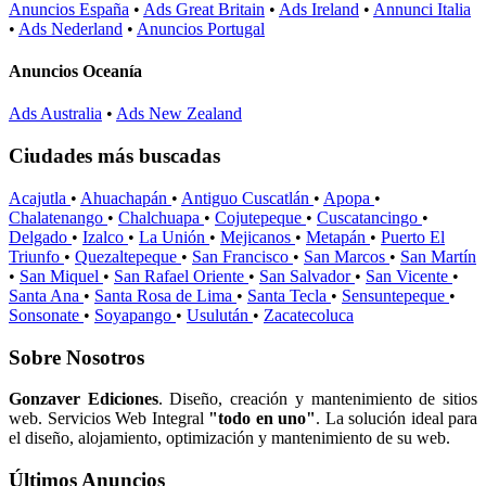
Anuncios España
•
Ads Great Britain
•
Ads Ireland
•
Annunci Italia
•
Ads Nederland
•
Anuncios Portugal
Anuncios Oceanía
Ads Australia
•
Ads New Zealand
Ciudades más buscadas
Acajutla
•
Ahuachapán
•
Antiguo Cuscatlán
•
Apopa
•
Chalatenango
•
Chalchuapa
•
Cojutepeque
•
Cuscatancingo
•
Delgado
•
Izalco
•
La Unión
•
Mejicanos
•
Metapán
•
Puerto El
Triunfo
•
Quezaltepeque
•
San Francisco
•
San Marcos
•
San Martín
•
San Miquel
•
San Rafael Oriente
•
San Salvador
•
San Vicente
•
Santa Ana
•
Santa Rosa de Lima
•
Santa Tecla
•
Sensuntepeque
•
Sonsonate
•
Soyapango
•
Usulután
•
Zacatecoluca
Sobre Nosotros
Gonzaver Ediciones
. Diseño, creación y mantenimiento de sitios
web. Servicios Web Integral
"todo en uno"
. La solución ideal para
el diseño, alojamiento, optimización y mantenimiento de su web.
Últimos Anuncios