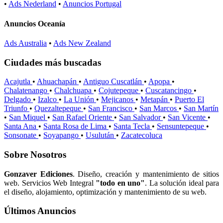
•
Ads Nederland
•
Anuncios Portugal
Anuncios Oceanía
Ads Australia
•
Ads New Zealand
Ciudades más buscadas
Acajutla
•
Ahuachapán
•
Antiguo Cuscatlán
•
Apopa
•
Chalatenango
•
Chalchuapa
•
Cojutepeque
•
Cuscatancingo
•
Delgado
•
Izalco
•
La Unión
•
Mejicanos
•
Metapán
•
Puerto El
Triunfo
•
Quezaltepeque
•
San Francisco
•
San Marcos
•
San Martín
•
San Miquel
•
San Rafael Oriente
•
San Salvador
•
San Vicente
•
Santa Ana
•
Santa Rosa de Lima
•
Santa Tecla
•
Sensuntepeque
•
Sonsonate
•
Soyapango
•
Usulután
•
Zacatecoluca
Sobre Nosotros
Gonzaver Ediciones
. Diseño, creación y mantenimiento de sitios
web. Servicios Web Integral
"todo en uno"
. La solución ideal para
el diseño, alojamiento, optimización y mantenimiento de su web.
Últimos Anuncios