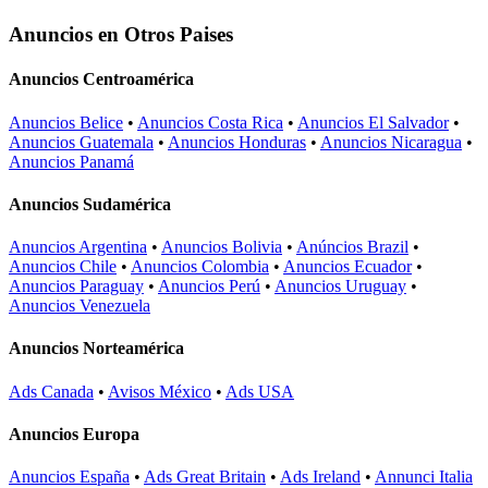
Anuncios en Otros Paises
Anuncios Centroamérica
Anuncios Belice
•
Anuncios Costa Rica
•
Anuncios El Salvador
•
Anuncios Guatemala
•
Anuncios Honduras
•
Anuncios Nicaragua
•
Anuncios Panamá
Anuncios Sudamérica
Anuncios Argentina
•
Anuncios Bolivia
•
Anúncios Brazil
•
Anuncios Chile
•
Anuncios Colombia
•
Anuncios Ecuador
•
Anuncios Paraguay
•
Anuncios Perú
•
Anuncios Uruguay
•
Anuncios Venezuela
Anuncios Norteamérica
Ads Canada
•
Avisos México
•
Ads USA
Anuncios Europa
Anuncios España
•
Ads Great Britain
•
Ads Ireland
•
Annunci Italia