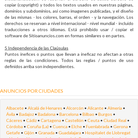
copiar (copyright) y todos los textos usados en nuestras páginas,
dominios y subdominios, asi como imagenes publicadas, y el diseño
de las mismas - los colores, barras, el orden - y la navegación. Los
derechos se reservan a nivel internacional - nivel mundial - incluido
traducciones a otros idiomas. Está prohibido usar / copiar el
software de Sitioanuncios.com en formas similares o en partes.
5 Independencia de las Claúsulas
Puntos inefices o puntos que llevan a ineficaz no afectan a otras
reglas de las condiciones. Todos las reglas / puntos de uso
definidos arriba son independientes.
ANUNCIOS POR CIUDADES
Albacete
•
Alcalá de Henares
•
Alcorcón
•
Alicante
•
Almería
•
Ávila
•
Badajoz
•
Badalona
•
Barcelona
•
Bilbao
•
Burgos
•
Cáceres
•
Cádiz
•
Cartagena
•
Castellón
•
Ceuta
•
Ciudad Real
•
Córdoba
•
Coruña (La)
•
Cuenca
•
Elche
•
Fuenlabrada
•
Gerona
•
Getafe
•
Gijón
•
Granada
•
Guadalajara
•
Hospitalet de Llobregat