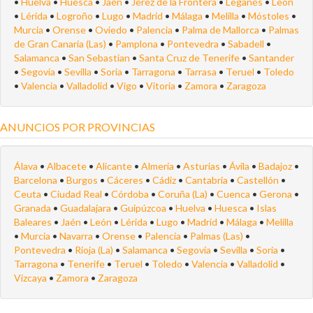
•
Huelva
•
Huesca
•
Jaén
•
Jerez de la Frontera
•
Leganés
•
León
•
Lérida
•
Logroño
•
Lugo
•
Madrid
•
Málaga
•
Melilla
•
Móstoles
•
Murcia
•
Orense
•
Oviedo
•
Palencia
•
Palma de Mallorca
•
Palmas
de Gran Canaria (Las)
•
Pamplona
•
Pontevedra
•
Sabadell
•
Salamanca
•
San Sebastian
•
Santa Cruz de Tenerife
•
Santander
•
Segovia
•
Sevilla
•
Soria
•
Tarragona
•
Tarrasa
•
Teruel
•
Toledo
•
Valencia
•
Valladolid
•
Vigo
•
Vitoria
•
Zamora
•
Zaragoza
ANUNCIOS POR PROVINCIAS
Álava
•
Albacete
•
Alicante
•
Almería
•
Asturias
•
Ávila
•
Badajoz
•
Barcelona
•
Burgos
•
Cáceres
•
Cádiz
•
Cantabria
•
Castellón
•
Ceuta
•
Ciudad Real
•
Córdoba
•
Coruña (La)
•
Cuenca
•
Gerona
•
Granada
•
Guadalajara
•
Guipúzcoa
•
Huelva
•
Huesca
•
Islas
Baleares
•
Jaén
•
León
•
Lérida
•
Lugo
•
Madrid
•
Málaga
•
Melilla
•
Murcia
•
Navarra
•
Orense
•
Palencia
•
Palmas (Las)
•
Pontevedra
•
Rioja (La)
•
Salamanca
•
Segovia
•
Sevilla
•
Soria
•
Tarragona
•
Tenerife
•
Teruel
•
Toledo
•
Valencia
•
Valladolid
•
Vizcaya
•
Zamora
•
Zaragoza