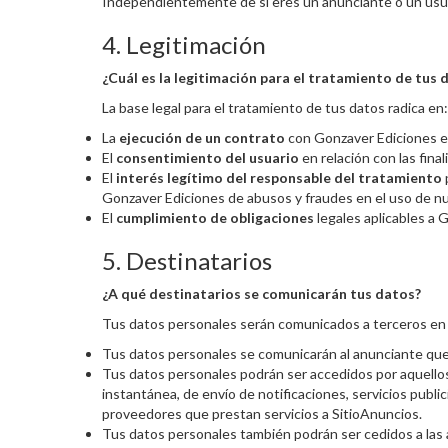
Independientemente de si eres un anunciante o un usu
4. Legitimación
¿Cuál es la legitimación para el tratamiento de tus 
La base legal para el tratamiento de tus datos radica en:
La
ejecución de un contrato
con Gonzaver Ediciones en 
El
consentimiento del usuario
en relación con las fina
El
interés legítimo del responsable del tratamiento
p
Gonzaver Ediciones de abusos y fraudes en el uso de nu
El
cumplimiento de obligaciones
legales aplicables a G
5. Destinatarios
¿A qué destinatarios se comunicarán tus datos?
Tus datos personales serán comunicados a terceros en 
Tus datos personales se comunicarán al anunciante que s
Tus datos personales podrán ser accedidos por aquellos
instantánea, de envío de notificaciones, servicios publ
proveedores que prestan servicios a SitioAnuncios.
Tus datos personales también podrán ser cedidos a las 