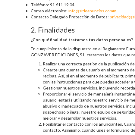
Teléfono: 91 611 19 04
Correo eléctronico:
info@sitioanuncios.comm
Contacto Delegado Protección de Datos:
privacidad@s
2. Finalidades
¿Con qué finalidad tratamos tus datos personales?
En cumplimiento de lo dispuesto en el Reglamento Eur
GONZAVER EDICIONES, S.L. tratamos los datos que nos fa
Realizar una correcta gestión de la publicación d
Crearte una cuenta de usuario en el momento de l
recibas. Así, si en el momento de publicar tu pr
con las instrucciones para que puedas acceder a t
Gestionar nuestros servicios, incluyendo recordat
Proporcionar el servicio de mensajería instantánea
usuario, estarás utilizando nuestro servicio de 
abusivo o inadecuado de nuestros servicios, incl
sospechoso o ilegal, nuestro equipo de seguridad
mejorar y desarrollar nuestros servicios.
Posibilitar el contacto con los anunciantes. Cuan
contacto. Asimismo, cuando uses el formulario de