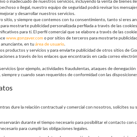
vo o inadecuado de nuestros servicios, incluyendo la venta de bienes ileg
choso o ilegal, nuestro equipo de seguridad podrá revisar los mensaje
mejorar y desarrollar nuestros servicios.
tro sitio, y siempre que contemos con tu consentimiento, tanto si eres a
 ti para mostrarte publicidad personalizada perfilada a través de las cook
ificativos para ti. El perfil comercial que se elabore a través de las cook
lace
www.gonzaver.com
o por sitios de terceros para mostrarte publicida
n anunciante, en tu
área de usuario
.
ros productos y servicios y para enviarte publicidad de otros sitios de 
aciones a través de los enlaces que encontrarás en cada correo electrón
ervicios (por ejemplo, actividades fraudulentas, ataques de denegación d
 siempre y cuando sean requeridos de conformidad con las disposiciones
atos
ras dure la relación contractual y comercial con nosotros, solicites su 
nservarán durante el tiempo necesario para posibilitar el contacto con 
cesario para cumplir las obligaciones legales.