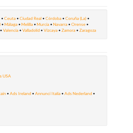
n
•
Ceuta
•
Ciudad Real
•
Córdoba
•
Coruña (La)
•
d
•
Málaga
•
Melilla
•
Murcia
•
Navarra
•
Orense
•
•
Valencia
•
Valladolid
•
Vizcaya
•
Zamora
•
Zaragoza
s USA
tain
•
Ads Ireland
•
Annunci Italia
•
Ads Nederland
•