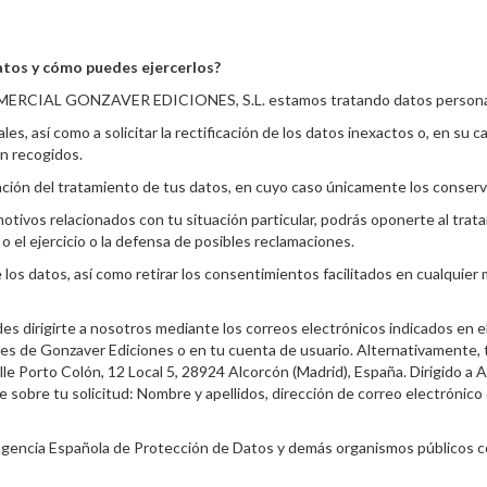
atos y cómo puedes ejercerlos?
OMERCIAL GONZAVER EDICIONES, S.L. estamos tratando datos personale
s, así como a solicitar la rectificación de los datos inexactos o, en su c
on recogidos.
itación del tratamiento de tus datos, en cuyo caso únicamente los conserv
otivos relacionados con tu situación particular, podrás oponerte al trat
 o el ejercicio o la defensa de posibles reclamaciones.
los datos, así como retirar los consentimientos facilitados en cualquier m
s dirigirte a nosotros mediante los correos electrónicos indicados en el
es de Gonzaver Ediciones o en tu cuenta de usuario. Alternativamente, 
lle Porto Colón, 12 Local 5, 28924 Alcorcón (Madrid), España. Dirigido a 
e sobre tu solicitud: Nombre y apellidos, dirección de correo electrónico 
a Agencia Española de Protección de Datos y demás organismos públicos 