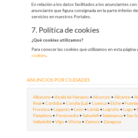
En relación a los datos facilitados a los anunciantes co
anunciante que figura consignada en la parte inferior de
servicios en nuestros Portales.
7. Política de cookies
¿Qué cookies utilizamos?
Para conocer las cookies que utilizamos en esta página 
cookies
.
ANUNCIOS POR CIUDADES
Albacete
•
Alcalá de Henares
•
Alcorcón
•
Alicante
•
A
Real
•
Córdoba
•
Coruña (La)
•
Cuenca
•
Elche
•
Fuenl
Frontera
•
Leganés
•
León
•
Lérida
•
Logroño
•
Lugo
•
Pamplona
•
Pontevedra
•
Sabadell
•
Salamanca
•
San S
Valladolid
•
Vigo
•
Vitoria
•
Zamora
•
Zaragoza