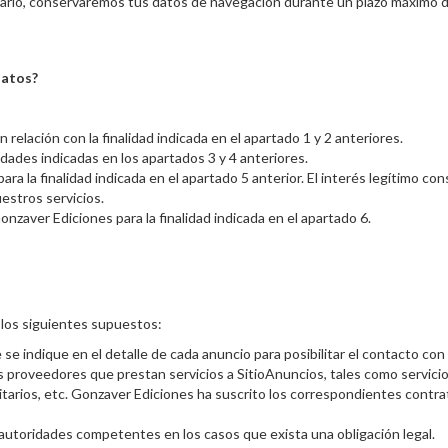
ario, conservaremos tus datos de navegación durante un plazo máximo 
datos?
relación con la finalidad indicada en el apartado 1 y 2 anteriores.
lidades indicadas en los apartados 3 y 4 anteriores.
ara la finalidad indicada en el apartado 5 anterior. El interés legítimo co
estros servicios.
onzaver Ediciones para la finalidad indicada en el apartado 6.
los siguientes supuestos:
e indique en el detalle de cada anuncio para posibilitar el contacto con 
 proveedores que prestan servicios a SitioAnuncios, tales como servici
icitarios, etc. Gonzaver Ediciones ha suscrito los correspondientes cont
autoridades competentes en los casos que exista una obligación legal.