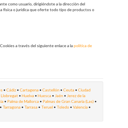
nte como usuario, dirigiéndote a la dirección del
 física o jurídica que oferte todo tipo de productos o
Cookies a través del siguiente enlace a la
política de
es
•
Cádiz
•
Cartagena
•
Castellón
•
Ceuta
•
Ciudad
e Llobregat
•
Huelva
•
Huesca
•
Jaén
•
Jerez de la
cia
•
Palma de Mallorca
•
Palmas de Gran Canaria (Las)
•
•
Tarragona
•
Tarrasa
•
Teruel
•
Toledo
•
Valencia
•