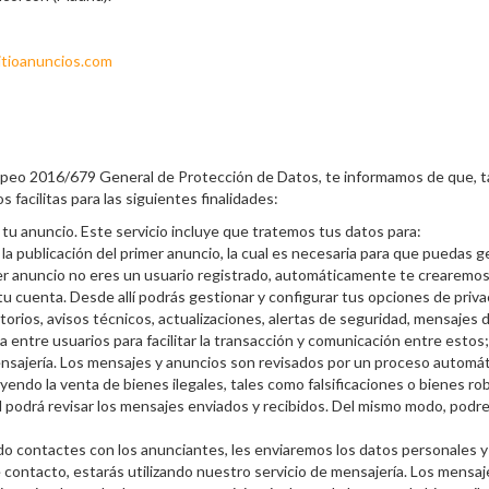
itioanuncios.com
opeo 2016/679 General de Protección de Datos, te informamos de que,
cilitas para las siguientes finalidades:
e tu anuncio. Este servicio incluye que tratemos tus datos para:
a publicación del primer anuncio, la cual es necesaria para que puedas g
imer anuncio no eres un usuario registrado, automáticamente te crearemo
u cuenta. Desde allí podrás gestionar y configurar tus opciones de priva
orios, avisos técnicos, actualizaciones, alertas de seguridad, mensajes 
 entre usuarios para facilitar la transacción y comunicación entre estos; 
mensajería. Los mensajes y anuncios son revisados por un proceso automát
uyendo la venta de bienes ilegales, tales como falsificaciones o bienes 
 podrá revisar los mensajes enviados y recibidos. Del mismo modo, podr
do contactes con los anunciantes, les enviaremos los datos personales y 
 contacto, estarás utilizando nuestro servicio de mensajería. Los mensa