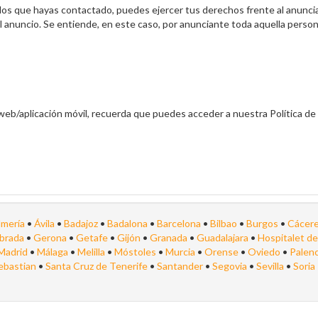
n los que hayas contactado, puedes ejercer tus derechos frente al anuncia
l anuncio. Se entiende, en este caso, por anunciante toda aquella persona
web/aplicación móvil, recuerda que puedes acceder a nuestra Política de 
lmería
•
Ávila
•
Badajoz
•
Badalona
•
Barcelona
•
Bilbao
•
Burgos
•
Cácer
abrada
•
Gerona
•
Getafe
•
Gijón
•
Granada
•
Guadalajara
•
Hospitalet d
Madrid
•
Málaga
•
Melilla
•
Móstoles
•
Murcia
•
Orense
•
Oviedo
•
Palen
ebastian
•
Santa Cruz de Tenerife
•
Santander
•
Segovia
•
Sevilla
•
Soria