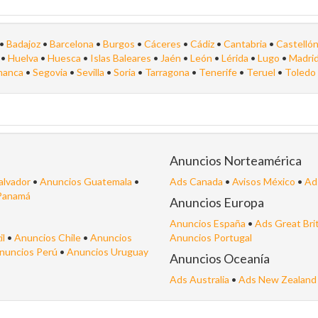
•
Badajoz
•
Barcelona
•
Burgos
•
Cáceres
•
Cádiz
•
Cantabria
•
Castelló
a
•
Huelva
•
Huesca
•
Islas Baleares
•
Jaén
•
León
•
Lérida
•
Lugo
•
Madri
manca
•
Segovia
•
Sevilla
•
Soria
•
Tarragona
•
Tenerife
•
Teruel
•
Toledo
Anuncios Norteamérica
alvador
•
Anuncios Guatemala
•
Ads Canada
•
Avisos México
•
Ad
Panamá
Anuncios Europa
Anuncios España
•
Ads Great Bri
il
•
Anuncios Chile
•
Anuncios
Anuncios Portugal
nuncios Perú
•
Anuncios Uruguay
Anuncios Oceanía
Ads Australia
•
Ads New Zealand