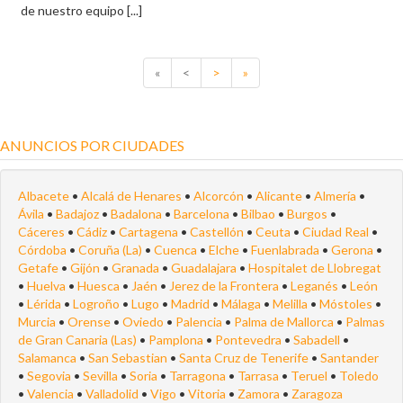
de nuestro equipo [...]
«
<
>
»
ANUNCIOS POR CIUDADES
Albacete
•
Alcalá de Henares
•
Alcorcón
•
Alicante
•
Almería
•
Ávila
•
Badajoz
•
Badalona
•
Barcelona
•
Bilbao
•
Burgos
•
Cáceres
•
Cádiz
•
Cartagena
•
Castellón
•
Ceuta
•
Ciudad Real
•
Córdoba
•
Coruña (La)
•
Cuenca
•
Elche
•
Fuenlabrada
•
Gerona
•
Getafe
•
Gijón
•
Granada
•
Guadalajara
•
Hospitalet de Llobregat
•
Huelva
•
Huesca
•
Jaén
•
Jerez de la Frontera
•
Leganés
•
León
•
Lérida
•
Logroño
•
Lugo
•
Madrid
•
Málaga
•
Melilla
•
Móstoles
•
Murcia
•
Orense
•
Oviedo
•
Palencia
•
Palma de Mallorca
•
Palmas
de Gran Canaria (Las)
•
Pamplona
•
Pontevedra
•
Sabadell
•
Salamanca
•
San Sebastian
•
Santa Cruz de Tenerife
•
Santander
•
Segovia
•
Sevilla
•
Soria
•
Tarragona
•
Tarrasa
•
Teruel
•
Toledo
•
Valencia
•
Valladolid
•
Vigo
•
Vitoria
•
Zamora
•
Zaragoza