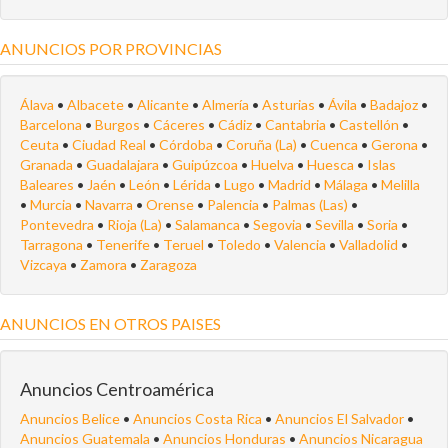
ANUNCIOS POR PROVINCIAS
Álava
•
Albacete
•
Alicante
•
Almería
•
Asturias
•
Ávila
•
Badajoz
•
Barcelona
•
Burgos
•
Cáceres
•
Cádiz
•
Cantabria
•
Castellón
•
Ceuta
•
Ciudad Real
•
Córdoba
•
Coruña (La)
•
Cuenca
•
Gerona
•
Granada
•
Guadalajara
•
Guipúzcoa
•
Huelva
•
Huesca
•
Islas
Baleares
•
Jaén
•
León
•
Lérida
•
Lugo
•
Madrid
•
Málaga
•
Melilla
•
Murcia
•
Navarra
•
Orense
•
Palencia
•
Palmas (Las)
•
Pontevedra
•
Rioja (La)
•
Salamanca
•
Segovia
•
Sevilla
•
Soria
•
Tarragona
•
Tenerife
•
Teruel
•
Toledo
•
Valencia
•
Valladolid
•
Vizcaya
•
Zamora
•
Zaragoza
ANUNCIOS EN OTROS PAISES
Anuncios Centroamérica
Anuncios Belice
•
Anuncios Costa Rica
•
Anuncios El Salvador
•
Anuncios Guatemala
•
Anuncios Honduras
•
Anuncios Nicaragua