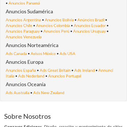
•
Anuncios Panamá
Anuncios Sudamérica
Anuncios Argentina
•
Anuncios Bolivia
•
Anúncios Brazil
•
Anuncios Chile
•
Anuncios Colombia
•
Anuncios Ecuador
•
Anuncios Paraguay
•
Anuncios Perú
•
Anuncios Uruguay
•
Anuncios Venezuela
Anuncios Norteamérica
Ads Canada
•
Avisos México
•
Ads USA
Anuncios Europa
Anuncios España
•
Ads Great Britain
•
Ads Ireland
•
Annunci
Italia
•
Ads Nederland
•
Anuncios Portugal
Anuncios Oceanía
Ads Australia
•
Ads New Zealand
Sobre Nosotros
Gonzaver Ediciones
. Diseño, creación y mantenimiento de sitios