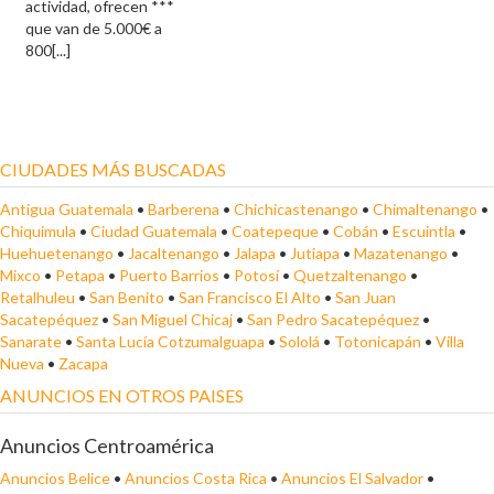
actividad, ofrecen ***
que van de 5.000€ a
800[...]
CIUDADES MÁS BUSCADAS
Antigua Guatemala
•
Barberena
•
Chichicastenango
•
Chimaltenango
•
Chiquimula
•
Ciudad Guatemala
•
Coatepeque
•
Cobán
•
Escuintla
•
Huehuetenango
•
Jacaltenango
•
Jalapa
•
Jutiapa
•
Mazatenango
•
Mixco
•
Petapa
•
Puerto Barrios
•
Potosí
•
Quetzaltenango
•
Retalhuleu
•
San Benito
•
San Francisco El Alto
•
San Juan
Sacatepéquez
•
San Miguel Chicaj
•
San Pedro Sacatepéquez
•
Sanarate
•
Santa Lucía Cotzumalguapa
•
Sololá
•
Totonicapán
•
Villa
Nueva
•
Zacapa
ANUNCIOS EN OTROS PAISES
Anuncios Centroamérica
Anuncios Belice
•
Anuncios Costa Rica
•
Anuncios El Salvador
•