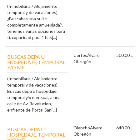
(Inmobiliaria / Alojamiento
temporal y de vacaciones)
¿Buscabas una suite
completamente amueblada?,
tenemos varias opciones para
ti, capacidad para 1 has[...]
Cortés
Álvaro
500.00 L
BUSCAS DEPA U
Obregón
HOSPEDAJE, TEMPORAL
Y/O ME
(Inmobiliaria / Alojamiento
temporal y de vacaciones)
Buscas depa u hospedaje,
temporal y/o mensual, a una
calle de Av. Revolucion,
enfrente de Portal San[...]
Olancho
Álvaro
640.00 L
BUSCAS DEPA U
Obregón
HOSPEDAJE, TEMPORAL
Y/O ME