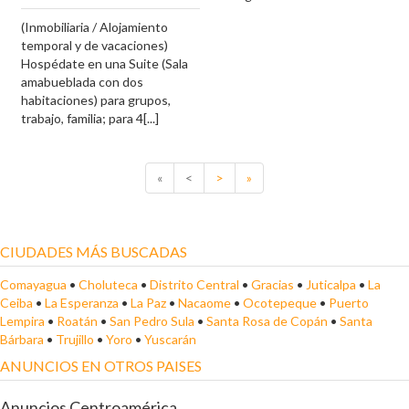
(Inmobiliaria / Alojamiento
temporal y de vacaciones)
Hospédate en una Suite (Sala
amabueblada con dos
habitaciones) para grupos,
trabajo, familia; para 4[...]
«
<
>
»
CIUDADES MÁS BUSCADAS
Comayagua
•
Choluteca
•
Distrito Central
•
Gracias
•
Juticalpa
•
La
Ceiba
•
La Esperanza
•
La Paz
•
Nacaome
•
Ocotepeque
•
Puerto
Lempira
•
Roatán
•
San Pedro Sula
•
Santa Rosa de Copán
•
Santa
Bárbara
•
Trujillo
•
Yoro
•
Yuscarán
ANUNCIOS EN OTROS PAISES
Anuncios Centroamérica