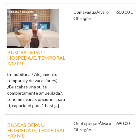
Comayagua
Álvaro
600.00 L
Obregón
BUSCAS DEPA U
HOSPEDAJE, TEMPORAL
Y/O ME
(Inmobiliaria / Alojamiento
temporal y de vacaciones)
¿Buscabas una suite
completamente amueblada?,
tenemos varias opciones para
ti, capacidad para 1 hast[...]
Ocotepeque
Álvaro
690.00 L
BUSCAS DEPA U
Obregón
HOSPEDAJE, TEMPORAL
Y/O ME