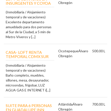
Obregón
INSURGENTES Y COYOA
(Inmobiliaria / Alojamiento
temporal y de vacaciones)
Excelente departamento
amueblado para dos personas
al Sur de la Ciudad, a 5 min de
Metro Viveros y [...]
Ocotepeque
Álvaro
500.00 L
CASA- LOFT RENTA
Obregón
TEMPORAL CDMX SUR
(Inmobiliaria / Alojamiento
temporal y de vacaciones)
Baño completo, muebles,
sillones, mesa, desayunador,
microondas, frigobar, LUZ
AGUA GAS E INTERNET i[...]
Atlántida
Álvaro
700.00 L
SUITE PARA 6 PERSONAS
Obregón
EN GUADALUPE INN