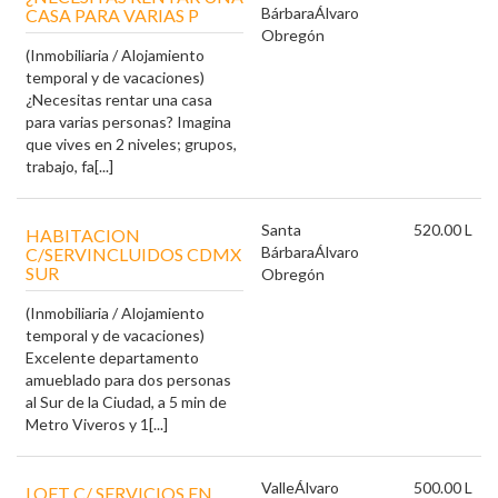
Bárbara
Álvaro
CASA PARA VARIAS P
Obregón
(Inmobiliaria / Alojamiento
temporal y de vacaciones)
¿Necesitas rentar una casa
para varias personas? Imagina
que vives en 2 niveles; grupos,
trabajo, fa[...]
Santa
520.00 L
HABITACION
Bárbara
Álvaro
C/SERVINCLUIDOS CDMX
SUR
Obregón
(Inmobiliaria / Alojamiento
temporal y de vacaciones)
Excelente departamento
amueblado para dos personas
al Sur de la Ciudad, a 5 min de
Metro Viveros y 1[...]
Valle
Álvaro
500.00 L
LOFT C/ SERVICIOS EN