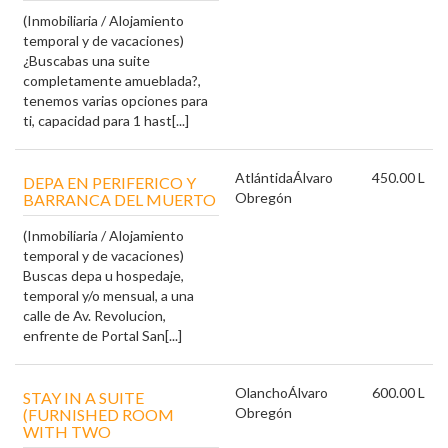
(Inmobiliaria / Alojamiento
temporal y de vacaciones)
¿Buscabas una suite
completamente amueblada?,
tenemos varias opciones para
ti, capacidad para 1 hast[...]
Atlántida
Álvaro
450.00 L
DEPA EN PERIFERICO Y
Obregón
BARRANCA DEL MUERTO
(Inmobiliaria / Alojamiento
temporal y de vacaciones)
Buscas depa u hospedaje,
temporal y/o mensual, a una
calle de Av. Revolucion,
enfrente de Portal San[...]
Olancho
Álvaro
600.00 L
STAY IN A SUITE
Obregón
(FURNISHED ROOM
WITH TWO