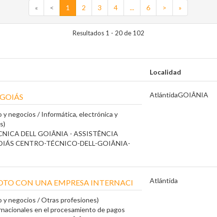
«
<
1
2
3
4
...
6
>
»
Resultados 1 - 20 de 102
Localidad
Atlántida
GOIÂNIA
-GOIÁS
 y negocios / Informática, electrónica y
s)
CNICA DELL GOIÂNIA - ASSISTÊNCIA
OIÁS CENTRO-TÉCNICO-DELL-GOIÂNIA-
Atlántida
OTO CON UNA EMPRESA INTERNACI
 y negocios / Otras profesiones)
rnacionales en el procesamiento de pagos