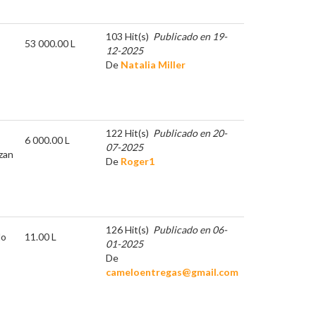
103 Hit(s)
Publicado en 19-
53 000.00 L
12-2025
De
Natalia Miller
122 Hit(s)
Publicado en 20-
6 000.00 L
07-2025
zan
De
Roger1
126 Hit(s)
Publicado en 06-
lo
11.00 L
01-2025
De
cameloentregas@gmail.com