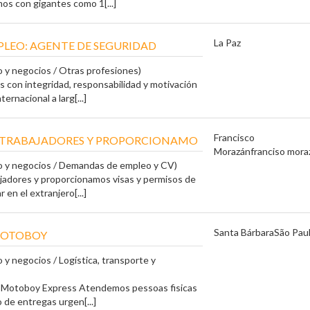
mos con gigantes como 1[...]
La Paz
PLEO: AGENTE DE SEGURIDAD
 y negocios / Otras profesiones)
con integridad, responsabilidad y motivación
ernacional a larg[...]
Francisco
 TRABAJADORES Y PROPORCIONAMO
Morazán
franciso mora
o y negocios / Demandas de empleo y CV)
jadores y proporcionamos visas y permisos de
r en el extranjero[...]
Santa Bárbara
São Pau
MOTOBOY
 y negocios / Logística, transporte y
Motoboy Express Atendemos pessoas fi­sicas
 de entregas urgen[...]