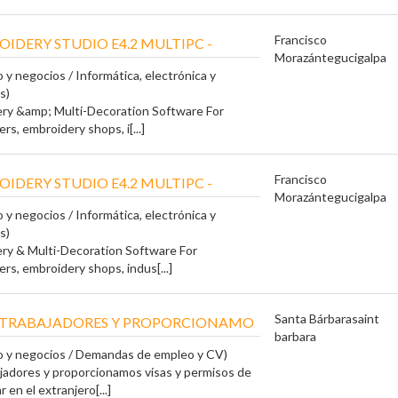
Francisco
IDERY STUDIO E4.2 MULTIPC -
Morazán
tegucigalpa
 y negocios / Informática, electrónica y
s)
ry &amp; Multi-Decoration Software For
ers, embroidery shops, i[...]
Francisco
IDERY STUDIO E4.2 MULTIPC -
Morazán
tegucigalpa
 y negocios / Informática, electrónica y
s)
ry & Multi-Decoration Software For
zers, embroidery shops, indus[...]
Santa Bárbara
saint
 TRABAJADORES Y PROPORCIONAMO
barbara
o y negocios / Demandas de empleo y CV)
jadores y proporcionamos visas y permisos de
r en el extranjero[...]