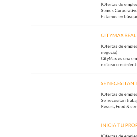
(Ofertas de emple
Somos Corporativo
Estamos en búsque
CITYMAX REAL
(Ofertas de empleo
negocio)
CityMax es una emp
exitoso crecimiento
SE NECESITAN
(Ofertas de emple
Se necesitan traba
Resort, Food & serv
INICIA TU PR
(Ofertas de empleo