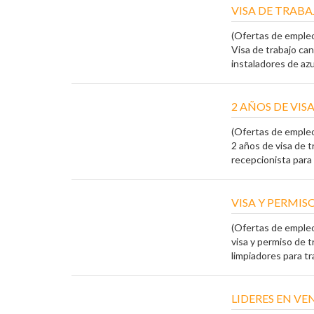
VISA DE TRABA
(Ofertas de emple
Visa de trabajo c
instaladores de azul
2 AÑOS DE VIS
(Ofertas de emple
2 años de visa de 
recepcionista para t
VISA Y PERMI
(Ofertas de emple
visa y permiso de 
limpiadores para tra
LIDERES EN VE