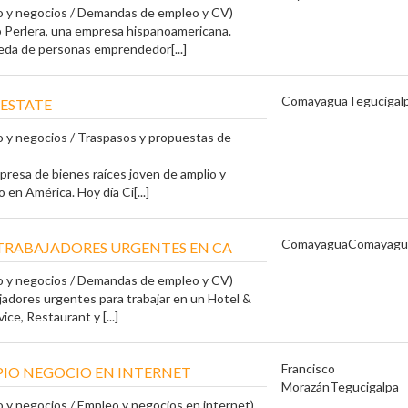
o y negocios / Demandas de empleo y CV)
 Perlera, una empresa hispanoamericana.
da de personas emprendedor[...]
Comayagua
Tegucigal
 ESTATE
 y negocios / Traspasos y propuestas de
resa de bienes raíces joven de amplio y
 en América. Hoy día Ci[...]
Comayagua
Comayagu
 TRABAJADORES URGENTES EN CA
o y negocios / Demandas de empleo y CV)
jadores urgentes para trabajar en un Hotel &
ice, Restaurant y [...]
Francisco
OPIO NEGOCIO EN INTERNET
Morazán
Tegucigalpa
 y negocios / Empleo y negocios en internet)