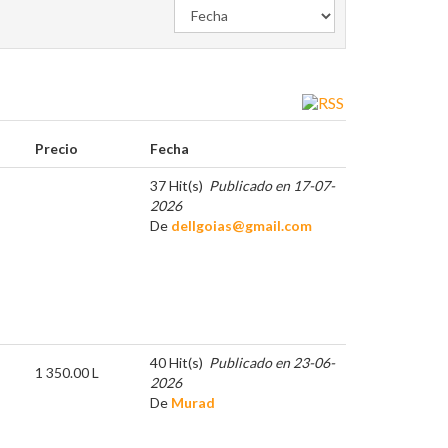
Precio
Fecha
37 Hit(s)
Publicado en 17-07-
2026
De
dellgoias@gmail.com
40 Hit(s)
Publicado en 23-06-
1 350.00 L
2026
De
Murad