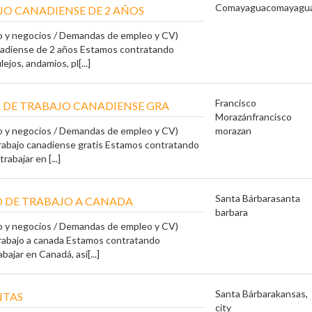
Comayagua
comayagu
JO CANADIENSE DE 2 AÑOS
o y negocios / Demandas de empleo y CV)
anadiense de 2 años Estamos contratando
ejos, andamios, pl[...]
Francisco
A DE TRABAJO CANADIENSE GRA
Morazán
francisco
o y negocios / Demandas de empleo y CV)
morazan
trabajo canadiense gratis Estamos contratando
rabajar en [...]
Santa Bárbara
santa
SO DE TRABAJO A CANADA
barbara
o y negocios / Demandas de empleo y CV)
trabajo a canada Estamos contratando
bajar en Canadá, así[...]
Santa Bárbara
kansas,
NTAS
city