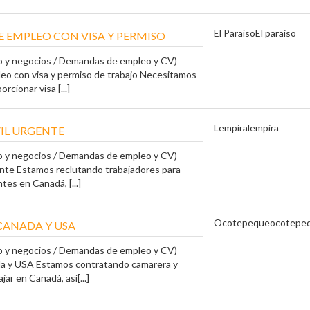
El Paraíso
El paraiso
E EMPLEO CON VISA Y PERMISO
o y negocios / Demandas de empleo y CV)
leo con visa y permiso de trabajo Necesitamos
rcionar visa [...]
Lempira
lempira
VIL URGENTE
o y negocios / Demandas de empleo y CV)
gente Estamos reclutando trabajadores para
tes en Canadá, [...]
Ocotepeque
ocotepe
 CANADA Y USA
o y negocios / Demandas de empleo y CV)
ada y USA Estamos contratando camarera y
ar en Canadá, así[...]