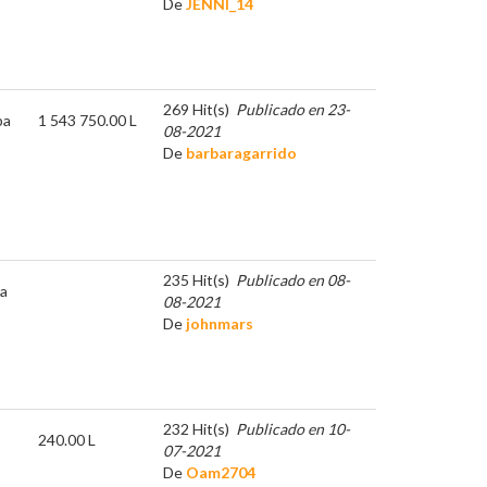
De
JENNI_14
269 Hit(s)
Publicado en 23-
pa
1 543 750.00 L
08-2021
De
barbaragarrido
235 Hit(s)
Publicado en 08-
a
08-2021
De
johnmars
232 Hit(s)
Publicado en 10-
240.00 L
07-2021
De
Oam2704