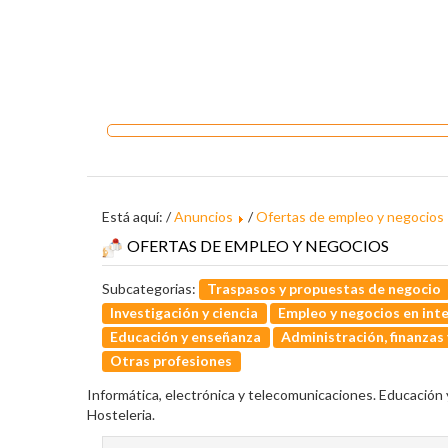
Está aquí: /
Anuncios
/
Ofertas de empleo y negocios
OFERTAS DE EMPLEO Y NEGOCIOS
Subcategorias:
Traspasos y propuestas de negocio
Investigación y ciencia
Empleo y negocios en int
Educación y enseñanza
Administración, finanzas
Otras profesiones
Informática, electrónica y telecomunicaciones. Educación y
Hosteleria.