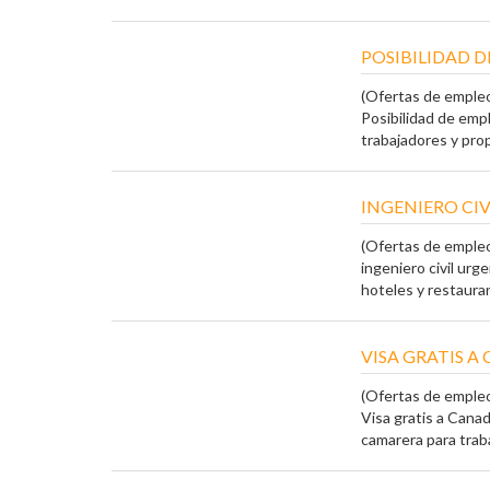
POSIBILIDAD D
(Ofertas de emple
Posibilidad de emp
trabajadores y propo
INGENIERO CI
(Ofertas de emple
ingeniero civil ur
hoteles y restauran
VISA GRATIS A
(Ofertas de emple
Visa gratis a Can
camarera para trabaj