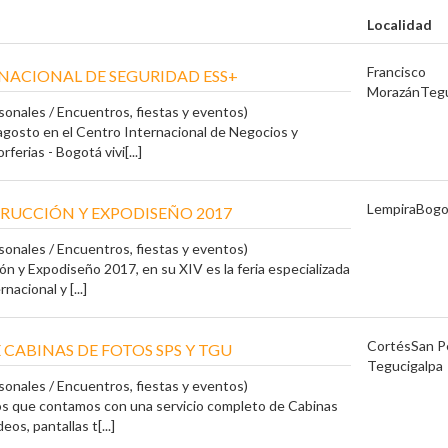
Localidad
Francisco
RNACIONAL DE SEGURIDAD ESS+
Morazán
Tegu
sonales / Encuentros, fiestas y eventos)
 agosto en el Centro Internacional de Negocios y
ferias - Bogotá vivi[...]
Lempira
Bogo
UCCIÓN Y EXPODISEÑO 2017
sonales / Encuentros, fiestas y eventos)
n y Expodiseño 2017, en su XIV es la feria especializada
nacional y [...]
Cortés
San P
 CABINAS DE FOTOS SPS Y TGU
Tegucigalpa
sonales / Encuentros, fiestas y eventos)
os que contamos con una servicio completo de Cabinas
eos, pantallas t[...]