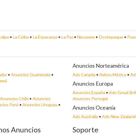
calpa
•
La Ceiba
•
La Esperanza
•
La Paz
•
Nacaome
•
Ocotepeque
•
Puer
Anuncios Norteamérica
ador
•
Anuncios Guatemala
•
Ads Canada
•
Avisos México
•
Ad
namá
Anuncios Europa
Anuncios España
•
Ads Great Bri
Anuncios Chile
•
Anuncios
Anuncios Portugal
cios Perú
•
Anuncios Uruguay
•
Anuncios Oceanía
Ads Australia
•
Ads New Zealand
mos Anuncios
Soporte