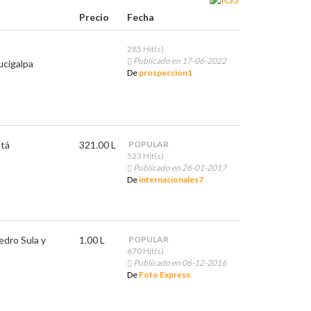
Precio
Fecha
285 Hit(s)
Publicado en 17-06-2022
cigalpa
De
prospeccion1
tá
321.00 L
POPULAR
523 Hit(s)
Publicado en 26-01-2017
De
internacionales7
edro Sula y
1.00 L
POPULAR
670 Hit(s)
Publicado en 06-12-2016
De
Foto Express