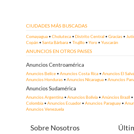
CIUDADES MÁS BUSCADAS
Comayagua
•
Choluteca
•
Distrito Central
•
Gracias
•
Juti
Copán
•
Santa Bárbara
•
Trujillo
•
Yoro
•
Yuscarán
ANUNCIOS EN OTROS PAISES
Anuncios Centroamérica
Anuncios Belice
•
Anuncios Costa Rica
•
Anuncios El Salv
Anuncios Honduras
•
Anuncios Nicaragua
•
Anuncios Pa
Anuncios Sudamérica
Anuncios Argentina
•
Anuncios Bolivia
•
Anúncios Brazil
•
Colombia
•
Anuncios Ecuador
•
Anuncios Paraguay
•
Anun
Anuncios Venezuela
Sobre Nosotros
Últi